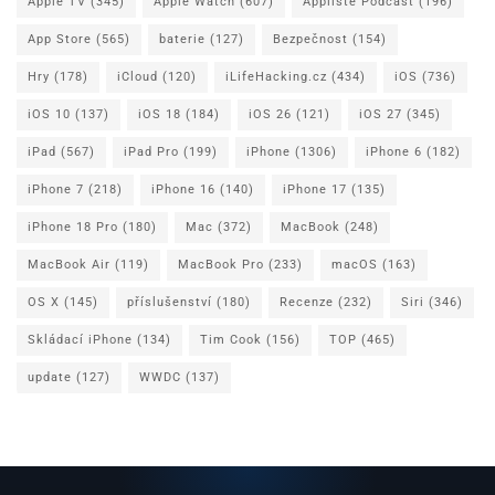
Apple TV
(345)
Apple Watch
(607)
Appliště Podcast
(196)
App Store
(565)
baterie
(127)
Bezpečnost
(154)
Hry
(178)
iCloud
(120)
iLifeHacking.cz
(434)
iOS
(736)
iOS 10
(137)
iOS 18
(184)
iOS 26
(121)
iOS 27
(345)
iPad
(567)
iPad Pro
(199)
iPhone
(1306)
iPhone 6
(182)
iPhone 7
(218)
iPhone 16
(140)
iPhone 17
(135)
iPhone 18 Pro
(180)
Mac
(372)
MacBook
(248)
MacBook Air
(119)
MacBook Pro
(233)
macOS
(163)
OS X
(145)
příslušenství
(180)
Recenze
(232)
Siri
(346)
Skládací iPhone
(134)
Tim Cook
(156)
TOP
(465)
update
(127)
WWDC
(137)