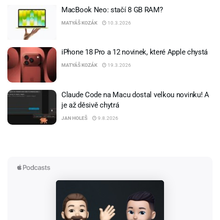
MacBook Neo: stačí 8 GB RAM?
MATYÁŠ KOZÁK
10.3.2026
iPhone 18 Pro a 12 novinek, které Apple chystá
MATYÁŠ KOZÁK
19.3.2026
Claude Code na Macu dostal velkou novinku! A
je až děsivě chytrá
JAN HOLEŠ
9.8.2026