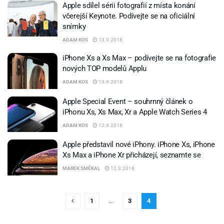
Apple sdílel sérii fotografií z místa konání
včerejší Keynote. Podívejte se na oficiální
snímky
ADAM KOS
13.9.2018
iPhone Xs a Xs Max – podívejte se na fotografie
nových TOP modelů Applu
ADAM KOS
13.9.2018
Apple Special Event – souhrnný článek o
iPhonu Xs, Xs Max, Xr a Apple Watch Series 4
ADAM KOS
12.9.2018
Apple představil nové iPhony. iPhone Xs, iPhone
Xs Max a iPhone Xr přicházejí, seznamte se
MAREK SMÉKAL
12.9.2018
1
…
3
4