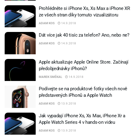
Prohlédněte si iPhone Xs, Xs Max a iPhone XR
ze všech stran díky tomuto vizualizátoru
ADAM KOS
14.9.2018
Dát více jak 40 tisíc za telefon? Ano, nebo ne?
ADAM KOS
14.9.2018
Apple aktualizuje Apple Online Store. Začínají
předobjednávky iPhonů?
MAREK SMÉKAL
14.9.2018
Podívejte se na produktové fotky všech nově
představených iPhonů a Apple Watch
ADAM KOS
13.9.2018
Jak vypadají iPhone Xs, Xs Max, iPhone Xr a
Apple Watch Series 4 v hands-on videu
ADAM KOS
13.9.2018