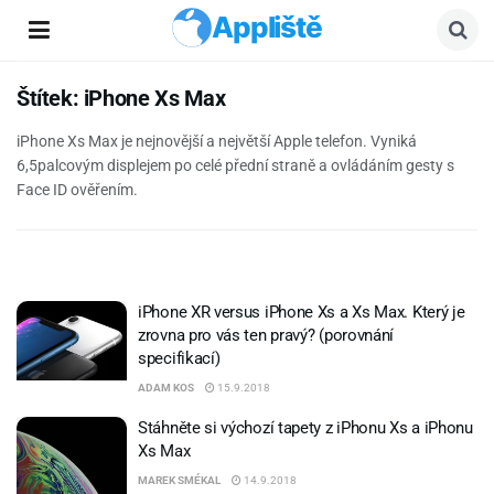
Appliště
Štítek:
iPhone Xs Max
iPhone Xs Max je nejnovější a největší Apple telefon. Vyniká
6,5palcovým displejem po celé přední straně a ovládáním gesty s
Face ID ověřením.
iPhone XR versus iPhone Xs a Xs Max. Který je
zrovna pro vás ten pravý? (porovnání
specifikací)
ADAM KOS
15.9.2018
Stáhněte si výchozí tapety z iPhonu Xs a iPhonu
Xs Max
MAREK SMÉKAL
14.9.2018