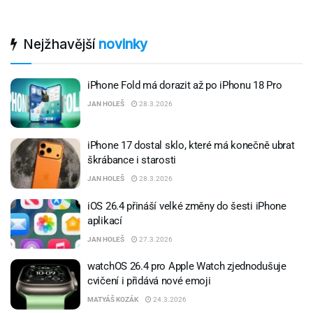
Nejžhavější
novinky
iPhone Fold má dorazit až po iPhonu 18 Pro
JAN HOLEŠ
28.3.2026
iPhone 17 dostal sklo, které má konečně ubrat
škrábance i starosti
JAN HOLEŠ
28.3.2026
iOS 26.4 přináší velké změny do šesti iPhone
aplikací
JAN HOLEŠ
27.3.2026
watchOS 26.4 pro Apple Watch zjednodušuje
cvičení i přidává nové emoji
MATYÁŠ KOZÁK
24.3.2026