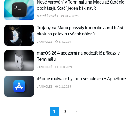
Nové varování v Terminalu na Macu už útočníci
obcházejí. Stačí jeden klik navíc
MATYÁŠ KOZÁK
20.4.2026
Trojany na Macu převzaly kontrolu. Jamf hlásí
skok na polovinu všech nálezů!
JAN HOLEŠ
6.4.2026
macOS 26.4 upozorní na podezřelé příkazy v
Terminálu
JAN HOLEŠ
30.3.2026
iPhone malware byl poprvé nalezen v App Store
JAN HOLEŠ
6.2.2025
1
2