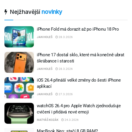
Nejžhavější
novinky
iPhone Fold má dorazit až po iPhonu 18 Pro
JAN HOLEŠ
28.3.2026
iPhone 17 dostal sklo, které má konečně ubrat
škrábance i starosti
JAN HOLEŠ
28.3.2026
iOS 26.4 přináší velké změny do šesti iPhone
aplikací
JAN HOLEŠ
27.3.2026
watchOS 26.4 pro Apple Watch zjednodušuje
cvičení i přidává nové emoji
MATYÁŠ KOZÁK
24.3.2026
MacBook Neo: stačí 8 GB RAM?