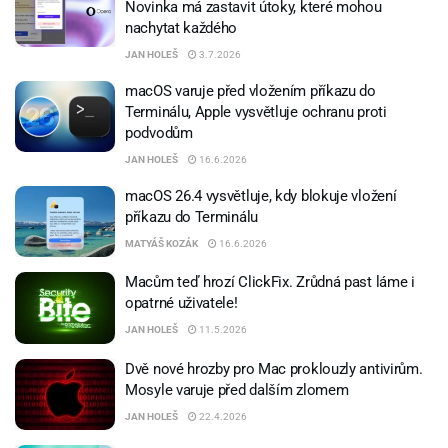
Novinka má zastavit útoky, které mohou
nachytat každého
JAN HOLEŠ
3.7.2026
macOS varuje před vložením příkazu do
Terminálu, Apple vysvětluje ochranu proti
podvodům
JAN HOLEŠ
16.6.2026
macOS 26.4 vysvětluje, kdy blokuje vložení
příkazu do Terminálu
MATYÁŠ KOZÁK
16.6.2026
Macům teď hrozí ClickFix. Zrůdná past láme i
opatrné uživatele!
JAN HOLEŠ
11.5.2026
Dvě nové hrozby pro Mac proklouzly antivirům.
Mosyle varuje před dalším zlomem
JAN HOLEŠ
22.4.2026