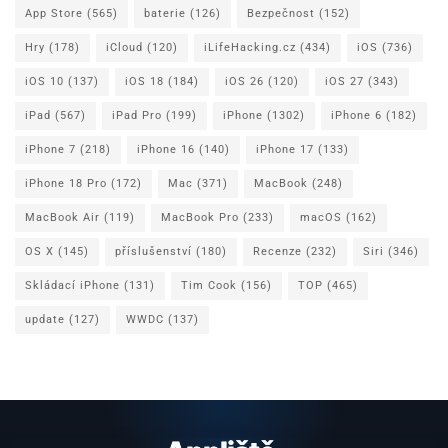
App Store
(565)
baterie
(126)
Bezpečnost
(152)
Hry
(178)
iCloud
(120)
iLifeHacking.cz
(434)
iOS
(736)
iOS 10
(137)
iOS 18
(184)
iOS 26
(120)
iOS 27
(343)
iPad
(567)
iPad Pro
(199)
iPhone
(1302)
iPhone 6
(182)
iPhone 7
(218)
iPhone 16
(140)
iPhone 17
(133)
iPhone 18 Pro
(172)
Mac
(371)
MacBook
(248)
MacBook Air
(119)
MacBook Pro
(233)
macOS
(162)
OS X
(145)
příslušenství
(180)
Recenze
(232)
Siri
(346)
Skládací iPhone
(131)
Tim Cook
(156)
TOP
(465)
update
(127)
WWDC
(137)