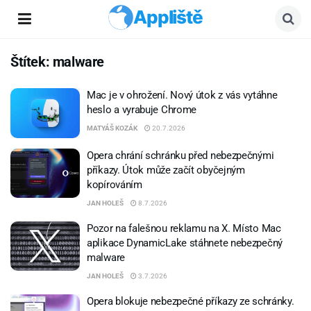
Appliště
Štítek:
malware
Mac je v ohrožení. Nový útok z vás vytáhne
heslo a vyrabuje Chrome
MATYÁŠ KOZÁK
20.7.2026
Opera chrání schránku před nebezpečnými
příkazy. Útok může začít obyčejným
kopírováním
JAN HOLEŠ
8.7.2026
Pozor na falešnou reklamu na X. Místo Mac
aplikace DynamicLake stáhnete nebezpečný
malware
JAN HOLEŠ
3.7.2026
Opera blokuje nebezpečné příkazy ze schránky.