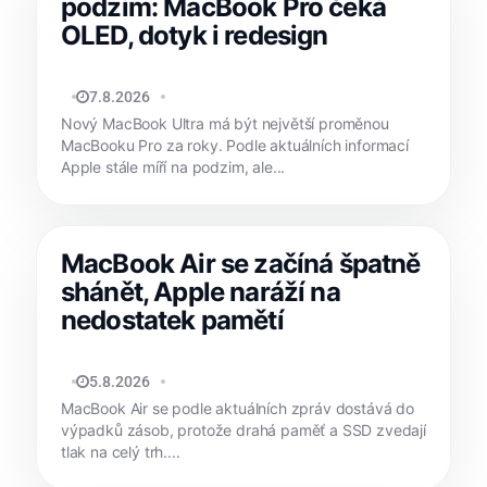
podzim: MacBook Pro čeká
OLED, dotyk i redesign
MATYÁŠ KOZÁK
7.8.2026
Nový MacBook Ultra má být největší proměnou
MacBooku Pro za roky. Podle aktuálních informací
Apple stále míří na podzim, ale...
MacBook Air se začíná špatně
shánět, Apple naráží na
nedostatek pamětí
JAN HOLEŠ
5.8.2026
MacBook Air se podle aktuálních zpráv dostává do
výpadků zásob, protože drahá paměť a SSD zvedají
tlak na celý trh....