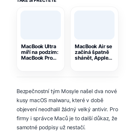
TAKÉ SI PŘEČTĚTE
MacBook Ultra
MacBook Air se
míří na podzim:
začíná špatně
MacBook Pro
shánět, Apple
čeká OLED,
naráží na
dotyk i redesign
nedostatek
pamětí
Bezpečnostní tým Mosyle našel dva nové
kusy macOS malwaru, které v době
objevení neodhalil žádný velký antivir. Pro
firmy i správce Maců je to další důkaz, že
samotné podpisy už nestačí.