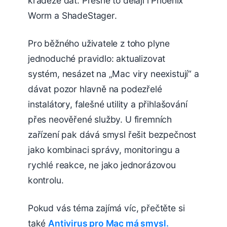
krádeže dat. Přesně to dělají i Phoenix
Worm a ShadeStager.
Pro běžného uživatele z toho plyne
jednoduché pravidlo: aktualizovat
systém, nesázet na „Mac viry neexistují“ a
dávat pozor hlavně na podezřelé
instalátory, falešné utility a přihlašování
přes neověřené služby. U firemních
zařízení pak dává smysl řešit bezpečnost
jako kombinaci správy, monitoringu a
rychlé reakce, ne jako jednorázovou
kontrolu.
Pokud vás téma zajímá víc, přečtěte si
také
Antivirus pro Mac má smysl.