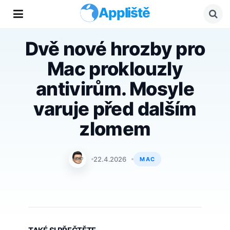
Appliště
Dvě nové hrozby pro
Mac proklouzly
antivirům. Mosyle
varuje před dalším
zlomem
Jan Holeš
22.4.2026
MAC