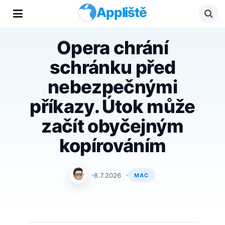
Appliště
Opera chrání
schránku před
nebezpečnými
příkazy. Útok může
začít obyčejným
kopírováním
Jan Holeš
8.7.2026
MAC