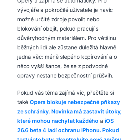
Opery a zapíná se automaticky. Pro
vývojáře a pokročilé uživatele je navíc
možné určité zdroje povolit nebo
blokování obejít, pokud pracují s
důvěryhodným materiálem. Pro většinu
běžných lidí ale zůstane důležitá hlavně
jedna věc: méně slepého kopírování a o
něco vyšší šance, že se z podvodné
opravy nestane bezpečnostní průšvih.
Pokud vás téma zajímá víc, přečtěte si
také
Opera blokuje nebezpečné příkazy
ze schránky. Novinka má zastavit útoky,
které mohou nachytat každého
a
iOS
26.6 beta 4 ladí ochranu iPhonu. Pokud
testujete bety, zkontrolujte nové změny
.