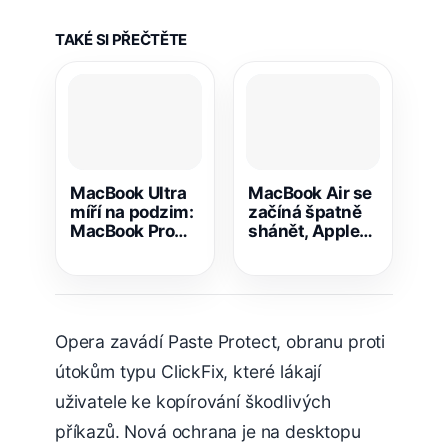
TAKÉ SI PŘEČTĚTE
MacBook Ultra
MacBook Air se
míří na podzim:
začíná špatně
MacBook Pro
shánět, Apple
čeká OLED,
naráží na
dotyk i redesign
nedostatek
pamětí
Opera zavádí Paste Protect, obranu proti
útokům typu ClickFix, které lákají
uživatele ke kopírování škodlivých
příkazů. Nová ochrana je na desktopu