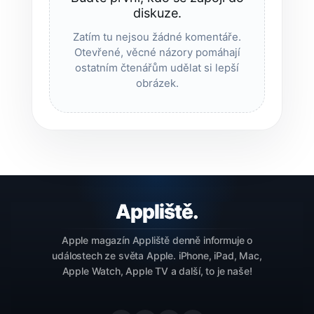
diskuze.
Zatím tu nejsou žádné komentáře.
Otevřené, věcné názory pomáhají
ostatním čtenářům udělat si lepší
obrázek.
Apple magazín Appliště denně informuje o
událostech ze světa Apple. iPhone, iPad, Mac,
Apple Watch, Apple TV a další, to je naše!