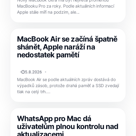
MacBooku Pro za roky. Podle aktuálních informací
Apple stále míří na podzim, ale...
MacBook Air se začíná špatně
shánět, Apple naráží na
nedostatek pamětí
JAN HOLEŠ
5.8.2026
MacBook Air se podle aktuálních zpráv dostává do
výpadků zásob, protože drahá paměť a SSD zvedají
tlak na celý trh....
WhatsApp pro Mac dá
uživatelům plnou kontrolu nad
aktualizacemi