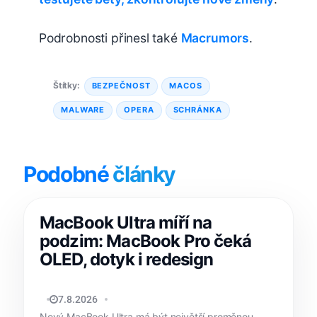
Podrobnosti přinesl také
Macrumors
.
Štítky:
BEZPEČNOST
MACOS
MALWARE
OPERA
SCHRÁNKA
Podobné
články
MacBook Ultra míří na
podzim: MacBook Pro čeká
OLED, dotyk i redesign
MATYÁŠ KOZÁK
7.8.2026
Nový MacBook Ultra má být největší proměnou