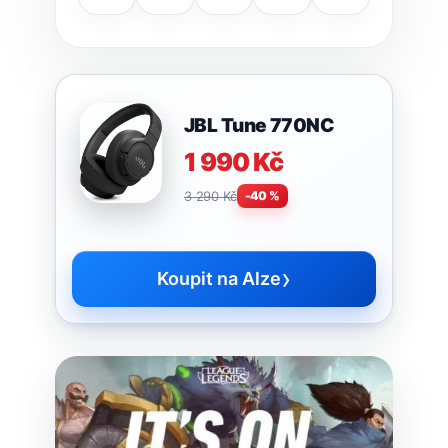
JBL Tune 770NC
1 990 Kč
3 290 Kč
-40 %
›
Koupit na Alze