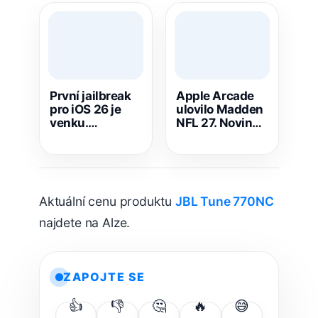
První jailbreak
Apple Arcade
pro iOS 26 je
ulovilo Madden
venku.
NFL 27. Novinka
Dopamine 3.0
dorazí i na Mac
rozšiřuje
a Apple TV
podporu iPhonů
Aktuální cenu produktu
JBL Tune 770NC
najdete na Alze.
ZAPOJTE SE
👍
👎
🤔
🔥
😅