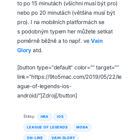
to po 15 minutách (všichni musí být pro)
nebo po 20 minutách (většina musí být
pro). I na mobilních platformách se
s podobným typem her můžete setkat
poměrně běžně a to např. ve
Vain
Glory
atd.
[button type=“default“ color=““ target=““
link=“https://9to5mac.com/2019/05/22/le
ague-of-legends-ios-
android/“]Zdroj[/button]
Štítky:
HRA
IOS
LEAGUE OF LEGENDS
MOBA
ON-LINE
VAIN GLORY