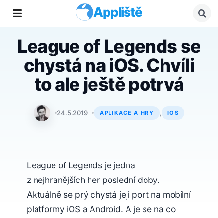
Appliště
League of Legends se
chystá na iOS. Chvíli
to ale ještě potrvá
Adam Kos
24.5.2019
,
APLIKACE A HRY
IOS
League of Legends je jedna
z nejhranějších her poslední doby.
Aktuálně se prý chystá její port na mobilní
platformy iOS a Android. A je se na co