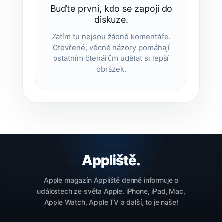
Buďte první, kdo se zapojí do
diskuze.
Zatím tu nejsou žádné komentáře.
Otevřené, věcné názory pomáhají
ostatním čtenářům udělat si lepší
obrázek.
Apple magazín Appliště denně informuje o
událostech ze světa Apple. iPhone, iPad, Mac,
Apple Watch, Apple TV a další, to je naše!