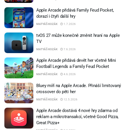
Apple Arcade přidává Family Feud Pocket,
dorazí i čtyři další hry
MATYÁŠ KOZÁK
1.7.2026
tvOS 27 může konečně změnit hraní na Apple
TV
MATYÁŠ KOZÁK
7.6.2026
Apple Arcade přidává devět her včetně Mini
Football Legends a Family Feud Pocket
MATYÁŠ KOZÁK
4.6.2026
Bluey míří na Apple Arcade. Přináší limitovaný
crossover do pěti her
MATYÁŠ KOZÁK
12.5.2026
Apple Arcade dostává 4 nové hry zdarma od
reklam a mikrotransakcí, včetně Good Pizza,
Great Pizza+