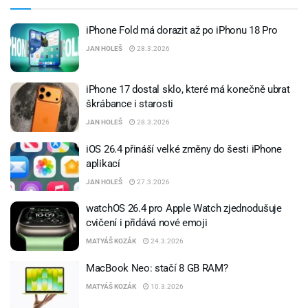
iPhone Fold má dorazit až po iPhonu 18 Pro
JAN HOLEŠ
28.3.2026
iPhone 17 dostal sklo, které má konečně ubrat
škrábance i starosti
JAN HOLEŠ
28.3.2026
iOS 26.4 přináší velké změny do šesti iPhone
aplikací
JAN HOLEŠ
27.3.2026
watchOS 26.4 pro Apple Watch zjednodušuje
cvičení i přidává nové emoji
MATYÁŠ KOZÁK
24.3.2026
MacBook Neo: stačí 8 GB RAM?
MATYÁŠ KOZÁK
10.3.2026