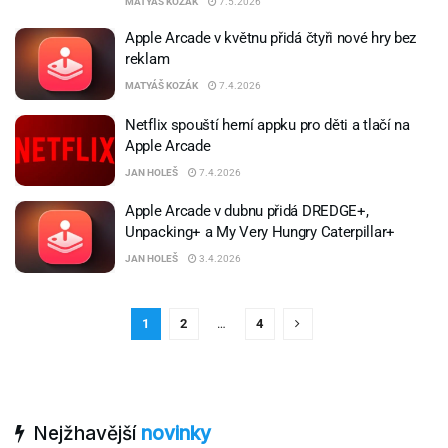
MATYÁŠ KOZÁK
7.5.2026
Apple Arcade v květnu přidá čtyři nové hry bez
reklam
MATYÁŠ KOZÁK
7.4.2026
Netflix spouští herní appku pro děti a tlačí na
Apple Arcade
JAN HOLEŠ
7.4.2026
Apple Arcade v dubnu přidá DREDGE+,
Unpacking+ a My Very Hungry Caterpillar+
JAN HOLEŠ
3.4.2026
1
2
…
4
Nejžhavější
novinky