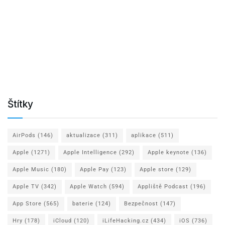
Štítky
AirPods
(146)
aktualizace
(311)
aplikace
(511)
Apple
(1271)
Apple Intelligence
(292)
Apple keynote
(136)
Apple Music
(180)
Apple Pay
(123)
Apple store
(129)
Apple TV
(342)
Apple Watch
(594)
Appliště Podcast
(196)
App Store
(565)
baterie
(124)
Bezpečnost
(147)
Hry
(178)
iCloud
(120)
iLifeHacking.cz
(434)
iOS
(736)