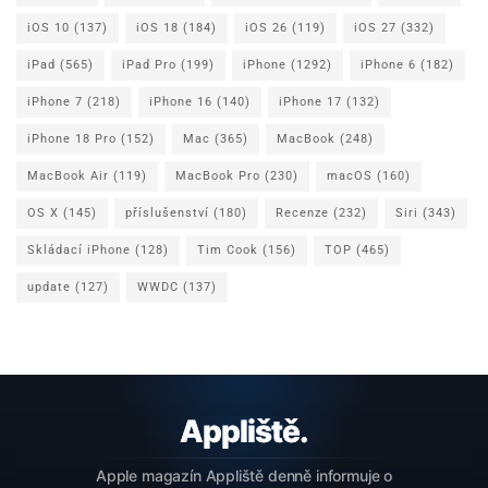
iOS 10
(137)
iOS 18
(184)
iOS 26
(119)
iOS 27
(332)
iPad
(565)
iPad Pro
(199)
iPhone
(1292)
iPhone 6
(182)
iPhone 7
(218)
iPhone 16
(140)
iPhone 17
(132)
iPhone 18 Pro
(152)
Mac
(365)
MacBook
(248)
MacBook Air
(119)
MacBook Pro
(230)
macOS
(160)
OS X
(145)
příslušenství
(180)
Recenze
(232)
Siri
(343)
Skládací iPhone
(128)
Tim Cook
(156)
TOP
(465)
update
(127)
WWDC
(137)
Apple magazín Appliště denně informuje o