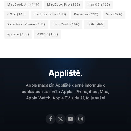
MacBook Air
(119)
MacBook Pro
(233)
macOS
(162)
OS X
(145)
příslušenství
(180)
Recenze
(232)
Siri
(346)
Skládací iPhone
(134)
Tim Cook
(156)
TOP
(465)
update
(127)
WWDC
(137)
Apple magazín Appliště denně informuje o
událostech ze světa Apple. iPhone, iPad, Mac,
Apple Watch, Apple TV a další, to je naše!