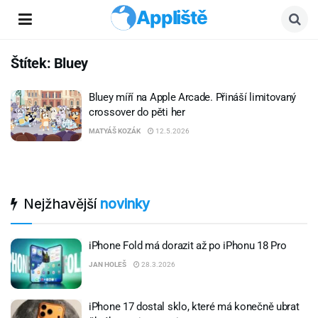
Appliště
Štítek:
Bluey
Bluey míří na Apple Arcade. Přináší limitovaný
crossover do pěti her
MATYÁŠ KOZÁK
12.5.2026
Nejžhavější
novinky
iPhone Fold má dorazit až po iPhonu 18 Pro
JAN HOLEŠ
28.3.2026
iPhone 17 dostal sklo, které má konečně ubrat