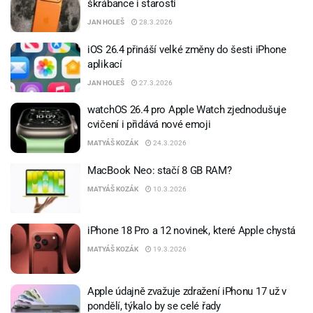
škrábance i starosti
JAN HOLEŠ
28.3.2026
iOS 26.4 přináší velké změny do šesti iPhone
aplikací
JAN HOLEŠ
27.3.2026
watchOS 26.4 pro Apple Watch zjednodušuje
cvičení i přidává nové emoji
MATYÁŠ KOZÁK
24.3.2026
MacBook Neo: stačí 8 GB RAM?
MATYÁŠ KOZÁK
10.3.2026
iPhone 18 Pro a 12 novinek, které Apple chystá
MATYÁŠ KOZÁK
19.3.2026
Apple údajně zvažuje zdražení iPhonu 17 už v
pondělí, týkalo by se celé řady