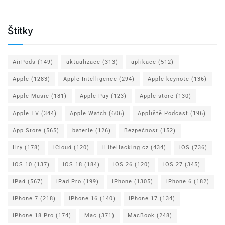
Štítky
AirPods
(149)
aktualizace
(313)
aplikace
(512)
Apple
(1283)
Apple Intelligence
(294)
Apple keynote
(136)
Apple Music
(181)
Apple Pay
(123)
Apple store
(130)
Apple TV
(344)
Apple Watch
(606)
Appliště Podcast
(196)
App Store
(565)
baterie
(126)
Bezpečnost
(152)
Hry
(178)
iCloud
(120)
iLifeHacking.cz
(434)
iOS
(736)
iOS 10
(137)
iOS 18
(184)
iOS 26
(120)
iOS 27
(345)
iPad
(567)
iPad Pro
(199)
iPhone
(1305)
iPhone 6
(182)
iPhone 7
(218)
iPhone 16
(140)
iPhone 17
(134)
iPhone 18 Pro
(174)
Mac
(371)
MacBook
(248)