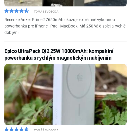
TOMÁŠ SVOBODA
Recenze Anker Prime 27650mAh ukazuje extrémně výkonnou
powerbanku pro iPhone, iPad i MacBook. Má 250 W, displej a rychlé
dobíjení.
Epico UltraPack Qi2 25W 10000mAh: kompaktní
powerbanka s rychlým magnetickým nabíjením
TOMÁŠ SVOBODA