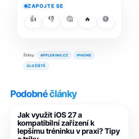
ZAPOJTE SE
👍
👎
🤔
🔥
😅
Štítky:
APPLEKING.CZ
IPHONE
ÚLOŽIŠTĚ
Podobné
články
Jak využít iOS 27 a
kompatibilní zařízení k
lepšímu tréninku v praxi? Tipy