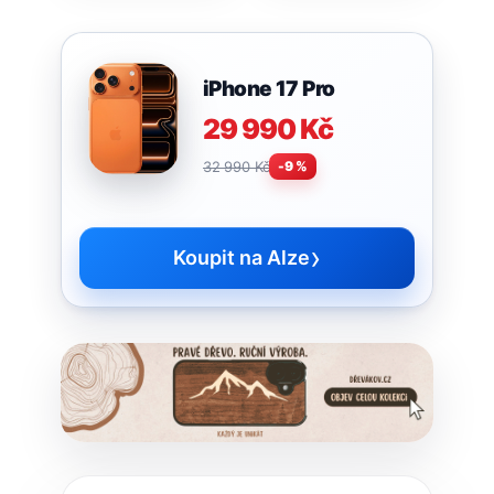
praxi? Tipy a
triky
iPhone 17 Pro
29 990 Kč
32 990 Kč
-9 %
›
Koupit na Alze