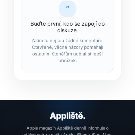
“
Buďte první, kdo se zapojí do
diskuze.
Zatím tu nejsou žádné komentáře.
Otevřené, věcné názory pomáhají
ostatním čtenářům udělat si lepší
obrázek.
Apple magazín Appliště denně informuje o
událostech ze světa Apple. iPhone, iPad, Mac,