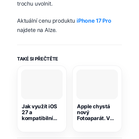
trochu uvolnit.
Aktuální cenu produktu
iPhone 17 Pro
najdete na Alze.
TAKÉ SI PŘEČTĚTE
Jak využít iOS
Apple chystá
27 a
nový
kompatibilní
Fotoaparát. V
zařízení k
iOS 27 se
lepšímu
objevily jasné
tréninku v
stopy