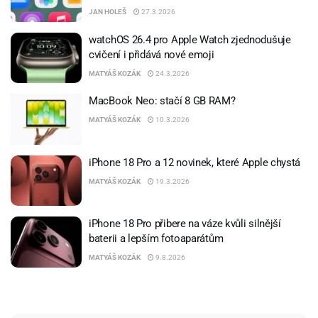
JAN HOLEŠ
27.3.2026
watchOS 26.4 pro Apple Watch zjednodušuje
cvičení i přidává nové emoji
MATYÁŠ KOZÁK
24.3.2026
MacBook Neo: stačí 8 GB RAM?
MATYÁŠ KOZÁK
10.3.2026
iPhone 18 Pro a 12 novinek, které Apple chystá
MATYÁŠ KOZÁK
19.3.2026
iPhone 18 Pro přibere na váze kvůli silnější
baterii a lepším fotoaparátům
MATYÁŠ KOZÁK
9.8.2026