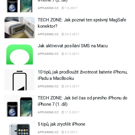
iPhone 7 (2. díl)
APPLEKING.CZ
7.6.2017
TECH ZONE: Jak poznat ten správný MagSafe
konektor?
APPLEKING.CZ
29.5.2017
Jak aktivovat posílání SMS na Macu
APPLEKING.CZ
27.5.2017
10 tipů, jak prodloužit životnost baterie iPhonu,
iPadu a MacBooku
APPLEKING.CZ
24.5.2017
TECH ZONE: Jak šel čas od prvního iPhonu do
iPhone 7 (1. díl)
APPLEKING.CZ
17.5.2017
5 tipů, jak zrychlit iPhone
APPLEKING.CZ
5.5.2017