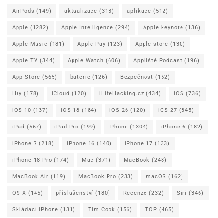
AirPods
(149)
aktualizace
(313)
aplikace
(512)
Apple
(1282)
Apple Intelligence
(294)
Apple keynote
(136)
Apple Music
(181)
Apple Pay
(123)
Apple store
(130)
Apple TV
(344)
Apple Watch
(606)
Appliště Podcast
(196)
App Store
(565)
baterie
(126)
Bezpečnost
(152)
Hry
(178)
iCloud
(120)
iLifeHacking.cz
(434)
iOS
(736)
iOS 10
(137)
iOS 18
(184)
iOS 26
(120)
iOS 27
(345)
iPad
(567)
iPad Pro
(199)
iPhone
(1304)
iPhone 6
(182)
iPhone 7
(218)
iPhone 16
(140)
iPhone 17
(133)
iPhone 18 Pro
(174)
Mac
(371)
MacBook
(248)
MacBook Air
(119)
MacBook Pro
(233)
macOS
(162)
OS X
(145)
příslušenství
(180)
Recenze
(232)
Siri
(346)
Skládací iPhone
(131)
Tim Cook
(156)
TOP
(465)