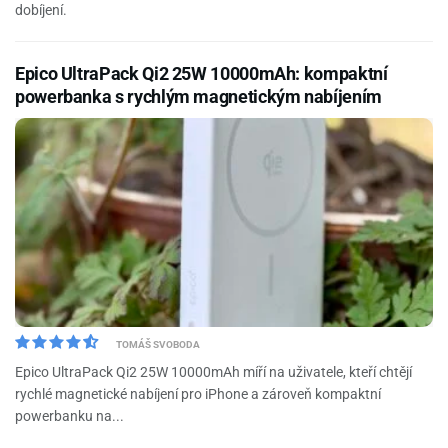
dobíjení.
Epico UltraPack Qi2 25W 10000mAh: kompaktní
powerbanka s rychlým magnetickým nabíjením
TOMÁŠ SVOBODA
Epico UltraPack Qi2 25W 10000mAh míří na uživatele, kteří chtějí
rychlé magnetické nabíjení pro iPhone a zároveň kompaktní
powerbanku na...