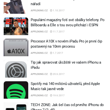
nářadí
APPLEKING.CZ
1.10.2017
Populární magazíny fotí své obálky telefony. Po
Billboardu a Elle s tou svou přichází i ESPN
APPLEKING.CZ
11.7.2017
Procesor A10X v novém iPadu Pro je první čip
postavený na 10nm procesu
APPLEKING.CZ
1.7.2017
Tip jak spravovat úložiště ve vašem iPhonu a
iPadu
APPLEKING.CZ
29.6.2017
Spotify má 140 miliónů uživatelů, před Apple
Music tak jasně vede
APPLEKING.CZ
19.6.2017
TECH ZONE: Jak šel čas od prvního iPhonu do