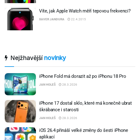
Víte, jak Apple Watch měří tepovou frekvenci?
XAVER JANDURA
22.4.2015
Nejžhavější
novinky
iPhone Fold má dorazit až po iPhonu 18 Pro
JAN HOLEŠ
28.3.2026
iPhone 17 dostal sklo, které má konečně ubrat
škrábance i starosti
JAN HOLEŠ
28.3.2026
iOS 26.4 přináší velké změny do šesti iPhone
aplikací