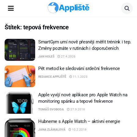
Appliště
Štítek:
tepová frekvence
SmartGym umí nově přesněji měřit trénink i tep.
Změny poznáte v rutinách i doporučeních
JAN HOLEŠ
27.4.2026
Pět metod ke sledování srdeční frekvence
REDAKCE APPLIŠTĚ
11.1.2023
Apple vyvíjí nové aplikace pro Apple Watch na
monitoring spánku a tepové frekvence
TOMÁŠ SVOBODA
27.9.2016
Hubneme s Apple Watch – aktivní energie
JANA ZLÁMALOVÁ
10.2.2016