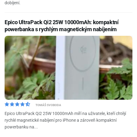
dobíjení.
Epico UltraPack Qi2 25W 10000mAh: kompaktní
powerbanka s rychlým magnetickým nabíjením
TOMÁŠ SVOBODA
Epico UltraPack Qi2 25W 10000mAh míří na uživatele, kteří chtějí
rychlé magnetické nabíjení pro iPhone a zároveň kompaktní
powerbanku na...