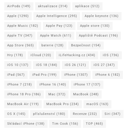
AirPods
(149)
aktualizace
(314)
aplikace
(512)
Apple
(1290)
Apple Intelligence
(295)
Apple keynote
(136)
Apple Music
(182)
Apple Pay
(123)
Apple store
(130)
Apple TV
(347)
Apple Watch
(611)
Appliště Podcast
(196)
App Store
(565)
baterie
(128)
Bezpečnost
(154)
Hry
(178)
iCloud
(120)
iLifeHacking.cz
(434)
iOS
(736)
iOS 10
(137)
iOS 18
(184)
iOS 26
(121)
iOS 27
(347)
iPad
(567)
iPad Pro
(199)
iPhone
(1307)
iPhone 6
(182)
iPhone 7
(218)
iPhone 16
(140)
iPhone 17
(137)
iPhone 18 Pro
(186)
Mac
(372)
MacBook
(248)
MacBook Air
(119)
MacBook Pro
(234)
macOS
(163)
OS X
(145)
příslušenství
(180)
Recenze
(232)
Siri
(347)
Skládací iPhone
(138)
Tim Cook
(156)
TOP
(465)