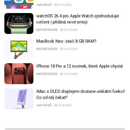
JAN HOLEŠ
27.3.2026
watchOS 26.4 pro Apple Watch zjednodušuje
cvičení i přidává nové emoji
MATYÁŠ KOZÁK
24.3.2026
MacBook Neo: stačí 8 GB RAM?
MATYÁŠ KOZÁK
10.3.2026
iPhone 18 Pro a 12 novinek, které Apple chystá
MATYÁŠ KOZÁK
19.3.2026
iMac s OLED displejem dostane unikátní funkci!
Co od něj čekat?
JAN HOLEŠ
10.8.2026