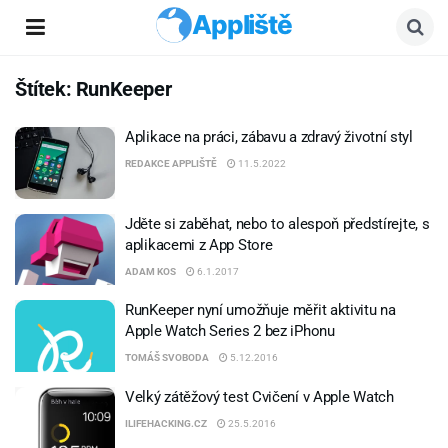
Appliště
Štítek:
RunKeeper
Aplikace na práci, zábavu a zdravý životní styl
REDAKCE APPLIŠTĚ
11.5.2022
Jděte si zaběhat, nebo to alespoň předstírejte, s
aplikacemi z App Store
ADAM KOS
6.1.2017
RunKeeper nyní umožňuje měřit aktivitu na
Apple Watch Series 2 bez iPhonu
TOMÁŠ SVOBODA
5.12.2016
Velký zátěžový test Cvičení v Apple Watch
ILIFEHACKING.CZ
25.5.2016