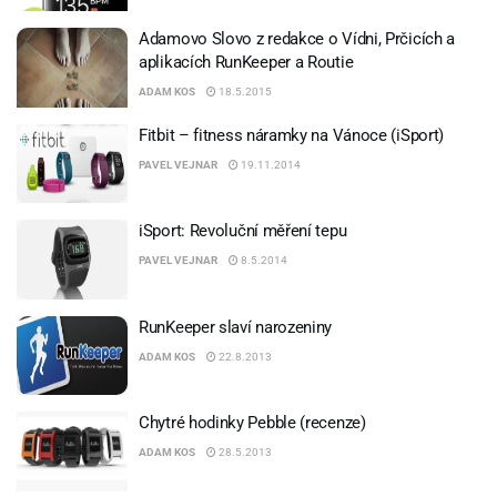
Adamovo Slovo z redakce o Vídni, Prčicích a
aplikacích RunKeeper a Routie
ADAM KOS
18.5.2015
Fitbit – fitness náramky na Vánoce (iSport)
PAVEL VEJNAR
19.11.2014
iSport: Revoluční měření tepu
PAVEL VEJNAR
8.5.2014
RunKeeper slaví narozeniny
ADAM KOS
22.8.2013
Chytré hodinky Pebble (recenze)
ADAM KOS
28.5.2013