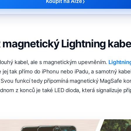
›
Koupit na Alze
magnetický Lightning kabe
louhý kabel, ale s magnetickým upevněním.
Lightnin
te jej tak přímo do iPhonu nebo iPadu, a samotný kabe
. Svou funkcí tedy připomíná magnetický MagSafe kon
nom z konců je také LED dioda, která signalizuje přip