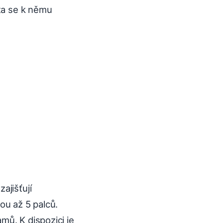
 ta se k němu
ajišťují
ou až 5 palců.
mů. K dispozici je