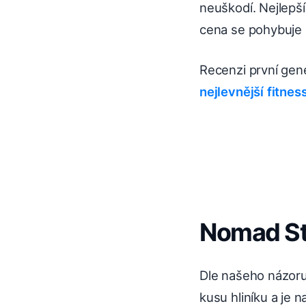
neuškodí. Nejlepší
cena se pohybuje 
Recenzi první gen
nejlevnější fitne
Nomad St
Dle našeho názoru
kusu hliníku a je