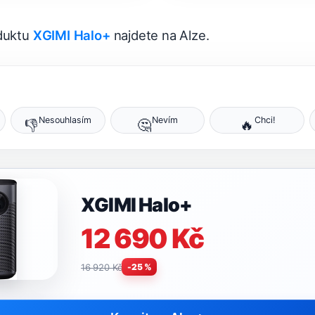
oduktu
XGIMI Halo+
najdete na Alze.
Nesouhlasím
Nevím
Chci!
👎
🤔
🔥
XGIMI Halo+
12 690 Kč
16 920 Kč
-25 %