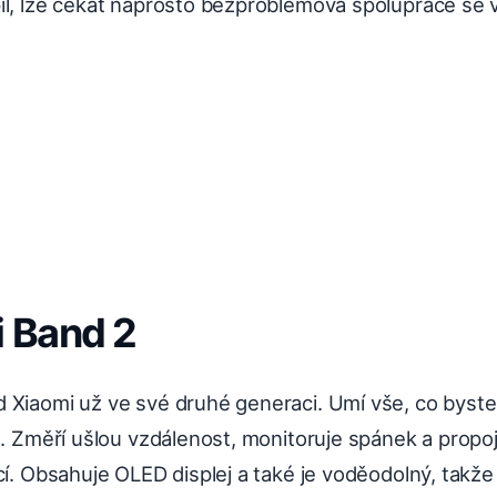
il, lze čekat naprosto bezproblémová spolupráce se 
i Band 2
 Xiaomi už ve své druhé generaci. Umí vše, co byst
t. Změří ušlou vzdálenost, monitoruje spánek a propo
cí. Obsahuje OLED displej a také je voděodolný, takž