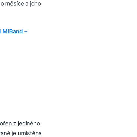
ho měsíce a jeho
i MiBand –
ořen z jediného
raně je umístěna