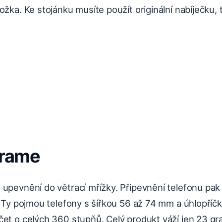
ožka. Ke stojánku musíte použít originální nabíječku,
frame
upevnění do větrací mřížky. Připevnění telefonu pak z
. Ty pojmou telefony s šířkou 56 až 74 mm a úhlopříčk
et o celých 360 stupňů. Celý produkt váží jen 23 gra