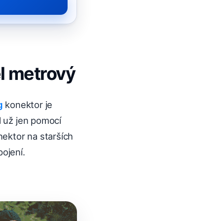
l metrový
g
konektor je
l už jen pomocí
ektor na starších
ojení.