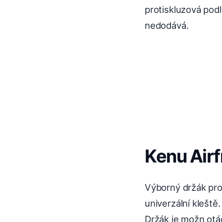
protiskluzová podl
nedodává.
Kenu Air
Výborný držák pro 
univerzální kleště
Držák je možn otáč