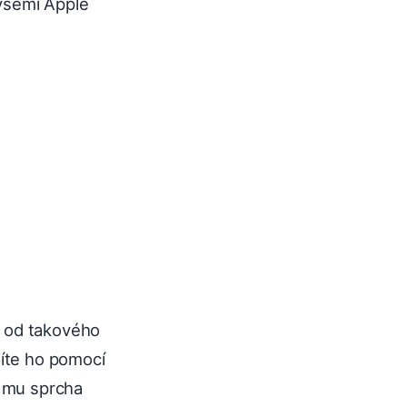
všemi Apple
e od takového
jíte ho pomocí
e mu sprcha