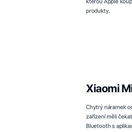
kterou Apple koup
produkty.
Xiaomi M
Chytrý náramek od
zařízení měli čeka
Bluetooth s aplika