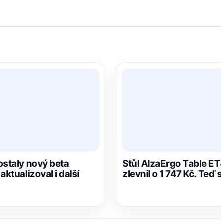
ostaly nový beta
Stůl AlzaErgo Table E
aktualizoval i další
zlevnil o 1 747 Kč. Teď 