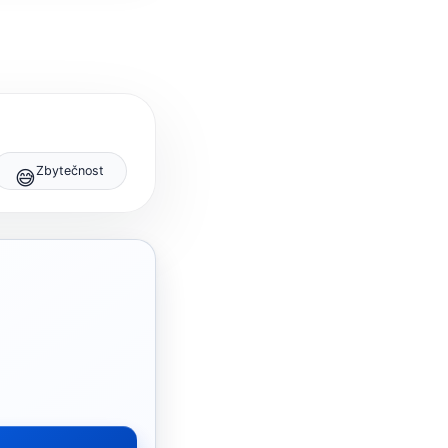
Zbytečnost
😅