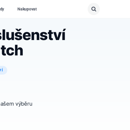
dy
Nakupovat
slušenství
atch
VÍ
 našem výběru