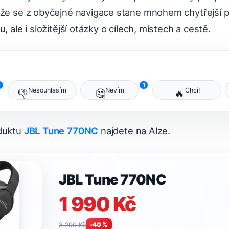
 že se z obyčejné navigace stane mnohem chytřejší 
, ale i složitější otázky o cílech, místech a cestě.
1
1
Nesouhlasím
Nevím
Chci!
👎
🤔
🔥
oduktu
JBL Tune 770NC
najdete na Alze.
JBL Tune 770NC
1 990 Kč
3 290 Kč
-40 %