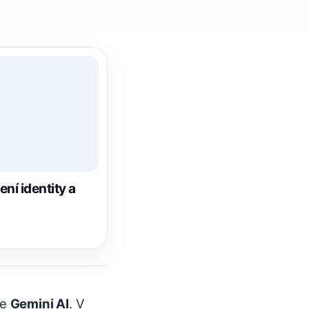
ní identity a
ře
Gemini AI
. V