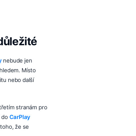
důležité
y
nebude jen
ehledem. Místo
itu nebo další
třetím stranám pro
i do
CarPlay
 toho, že se