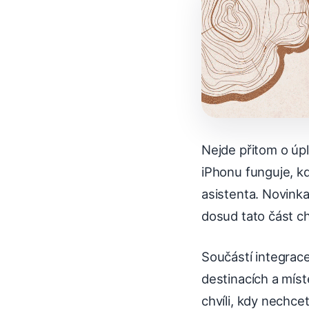
Nejde přitom o úp
iPhonu funguje, k
asistenta. Novinka
dosud tato část c
Součástí integrac
destinacích a míst
chvíli, kdy nechcet