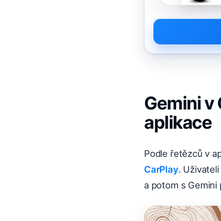
Gemini v 
aplikace
Podle řetězců v ap
CarPlay
. Uživatel
a potom s Gemini 