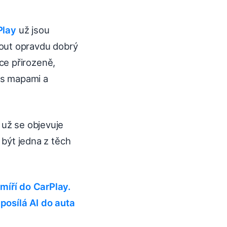
Play
už jsou
nout opravdu dobrý
ce přirozeně,
í s mapami a
e už se objevuje
 být jedna z těch
míří do CarPlay.
posílá AI do auta