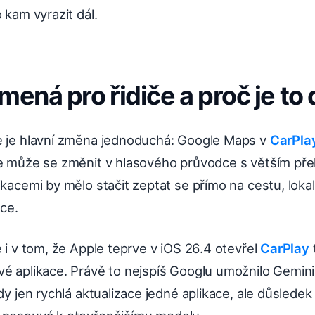
 kam vyrazit dál.
mená pro řidiče a proč je to 
e je hlavní změna jednoduchá: Google Maps v
CarPla
le může se změnit v hlasového průvodce s větším př
ikacemi by mělo stačit zeptat se přímo na cestu, lokal
ace.
e i v tom, že Apple teprve v iOS 26.4 otevřel
CarPlay
vé aplikace. Právě to nejspíš Googlu umožnilo Gemin
edy jen rychlá aktualizace jedné aplikace, ale důsledek