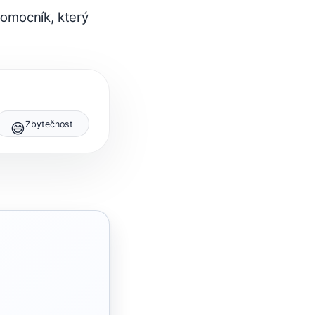
pomocník, který
Zbytečnost
😅