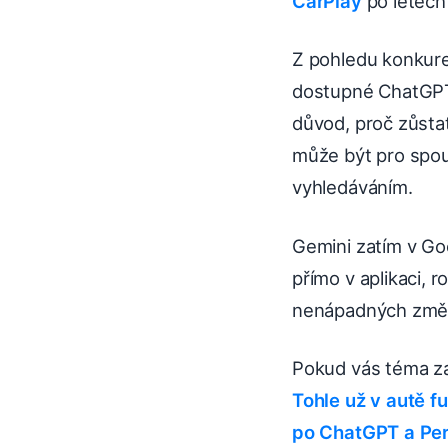
CarPlay
po letech
Z pohledu konkure
dostupné ChatGPT,
důvod, proč zůsta
může být pro spous
vyhledáváním.
Gemini zatím v G
přímo v aplikaci, 
nenápadných změn, 
Pokud vás téma zaj
Tohle už v autě f
po ChatGPT a Per