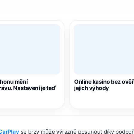
Phonu mění
Online kasino bez ověře
ávu. Nastavení je teď
jejich výhody
CarPlay
se brzy může výrazně posunout díky podpo