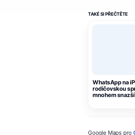
TAKÉ SI PŘEČTĚTE
WhatsApp na i
rodičovskou spr
mnohem snazší
Google Maps pro