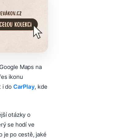
v Google Maps na
řes ikonu
t i do
CarPlay
, kde
ější otázky o
erý se hodí ve
o je po cestě, jaké