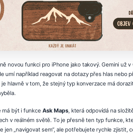
lně novou funkci pro iPhone jako takový. Gemini už 
de umí například reagovat na dotazy přes hlas nebo p
 je hlavně v tom, že stejný typ konverzace má dorazi
hyběla.
e má být i funkce
Ask Maps
, která odpovídá na složit
ech v reálném světě. To je přesně ten typ funkce, kt
e jen „navigovat sem“, ale potřebujete rychle zjistit, c