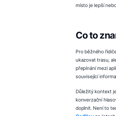
místo je lepší nebo
Co to zna
Pro běžného řidič
ukazovat trasu, a
přepínání mezi apl
související inform
Důležitý kontext j
konverzační hlaso
doplnit. Není to t