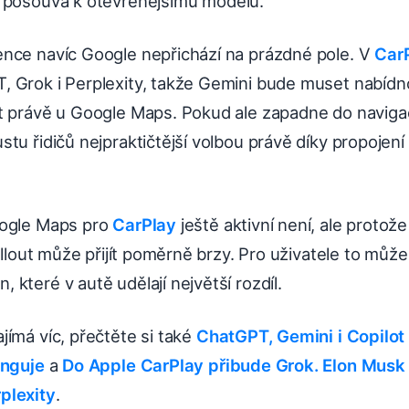
 posouvá k otevřenějšímu modelu.
nce navíc Google nepřichází na prázdné pole. V
Car
 Grok i Perplexity, takže Gemini bude muset nabíd
t právě u Google Maps. Pokud ale zapadne do naviga
tu řidičů nejpraktičtější volbou právě díky propojen
oogle Maps pro
CarPlay
ještě aktivní není, ale protož
rollout může přijít poměrně brzy. Pro uživatele to může
které v autě udělají největší rozdíl.
ímá víc, přečtěte si také
ChatGPT, Gemini i Copilot 
unguje
a
Do Apple CarPlay přibude Grok. Elon Musk 
plexity
.