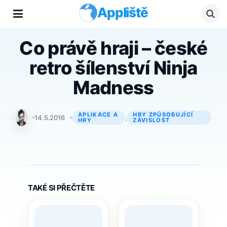
Appliště
Co právě hraji – české
retro šílenství Ninja
Madness
APLIKACE A
HRY ZPŮSOBUJÍCÍ
Adam Kos
14.5.2016
,
HRY
ZÁVISLOST
TAKÉ SI PŘEČTĚTE