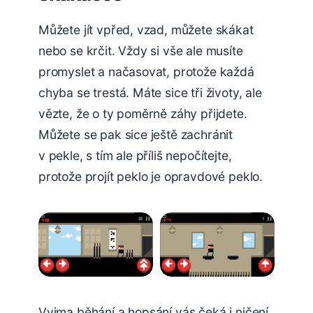
Můžete jít vpřed, vzad, můžete skákat
nebo se krčit. Vždy si vše ale musíte
promyslet a načasovat, protože každá
chyba se trestá. Máte sice tři životy, ale
vězte, že o ty poměrně záhy přijdete.
Můžete se pak sice ještě zachránit
v pekle, s tím ale příliš nepočítejte,
protože projít peklo je opravdové peklo.
Vyjma běhání a hopsání vás čeká i ničení