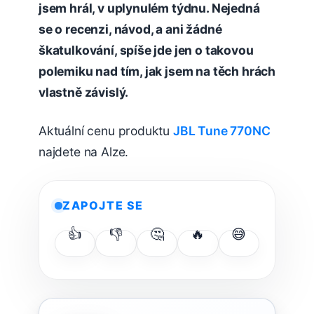
jsem hrál, v uplynulém týdnu. Nejedná
se o recenzi, návod, a ani žádné
škatulkování, spíše jde jen o takovou
polemiku nad tím, jak jsem na těch hrách
vlastně závislý.
Aktuální cenu produktu
JBL Tune 770NC
najdete na Alze.
ZAPOJTE SE
👍
👎
🤔
🔥
😅