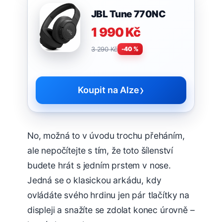
JBL Tune 770NC
1 990 Kč
3 290 Kč
-40 %
›
Koupit na Alze
No, možná to v úvodu trochu přeháním,
ale nepočítejte s tím, že toto šílenství
budete hrát s jedním prstem v nose.
Jedná se o klasickou arkádu, kdy
ovládáte svého hrdinu jen pár tlačítky na
displeji a snažíte se zdolat konec úrovně –