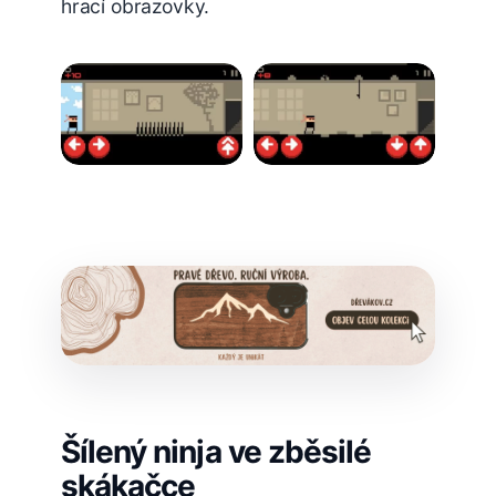
hrací obrazovky.
Šílený ninja ve zběsilé
skákačce