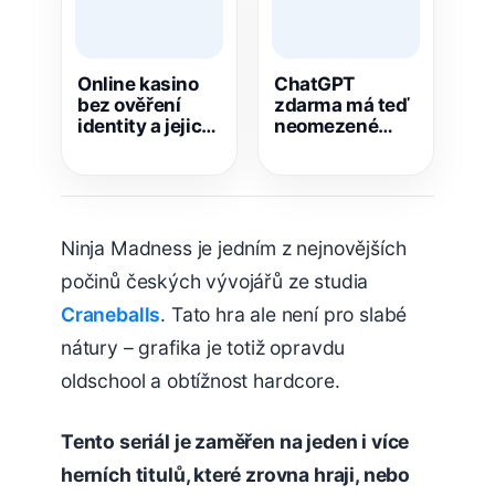
Online kasino
ChatGPT
bez ověření
zdarma má teď
identity a jejich
neomezené
výhody
chaty a nový
rychlejší model
GPT-5.6 Luna
Ninja Madness je jedním z nejnovějších
počinů českých vývojářů ze studia
Craneballs
. Tato hra ale není pro slabé
nátury – grafika je totiž opravdu
oldschool a obtížnost hardcore.
Tento seriál je zaměřen na jeden i více
herních titulů, které zrovna hraji, nebo