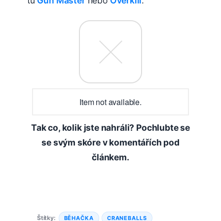
tu
Gun Master
nebo
Overkill
.
Item not available.
Tak co, kolik jste nahráli? Pochlubte se
se svým skóre v komentářích pod
článkem.
Štítky:
BĚHAČKA
CRANEBALLS