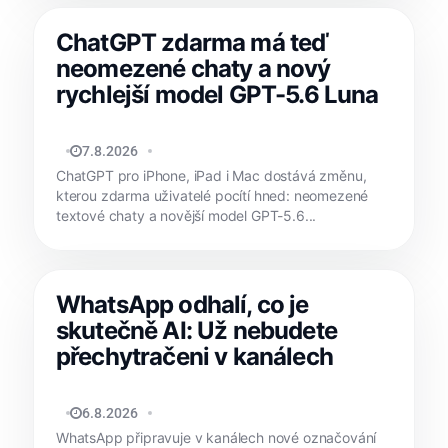
ChatGPT zdarma má teď
neomezené chaty a nový
rychlejší model GPT-5.6 Luna
JAN HOLEŠ
7.8.2026
ChatGPT pro iPhone, iPad i Mac dostává změnu,
kterou zdarma uživatelé pocítí hned: neomezené
textové chaty a novější model GPT-5.6...
WhatsApp odhalí, co je
skutečně AI: Už nebudete
přechytračeni v kanálech
JAN HOLEŠ
6.8.2026
WhatsApp připravuje v kanálech nové označování