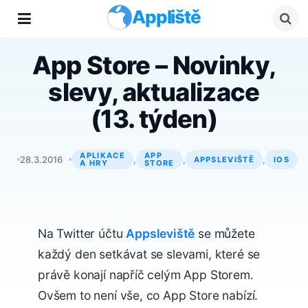
Appliště
App Store – Novinky,
slevy, aktualizace
(13. týden)
APLIKACE
APP
Petr Záviška
28.3.2016
,
,
,
APPSLEVIŠTĚ
IOS
A HRY
STORE
Na Twitter účtu
Appsleviště
se můžete
každý den setkávat se slevami, které se
právě konají napříč celým App Storem.
Ovšem to není vše, co App Store nabízí.