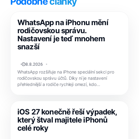
Podobné
články
WhatsApp na iPhonu mění
rodičovskou správu.
Nastavení je teď mnohem
snazší
JAN HOLEŠ
8.8.2026
WhatsApp rozšiřuje na iPhone speciální sekci pro
rodičovskou správu účtů. Díky ní je nastavení
přehlednější a rodiče rychleji omezí, kdo...
iOS 27 konečně řeší výpadek,
který štval majitele iPhonů
celé roky