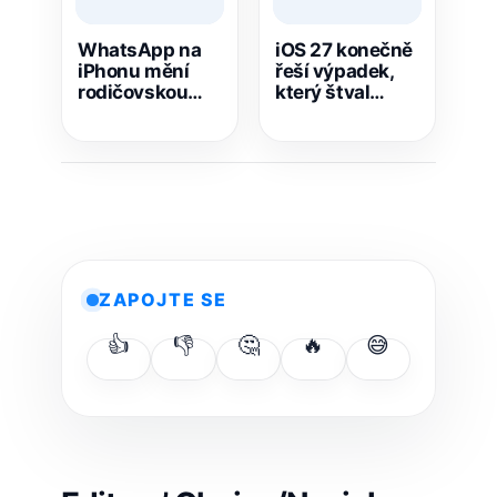
WhatsApp na
iOS 27 konečně
iPhonu mění
řeší výpadek,
rodičovskou
který štval
správu.
majitele iPhonů
Nastavení je
celé roky
teď mnohem
snazší
ZAPOJTE SE
👍
👎
🤔
🔥
😅