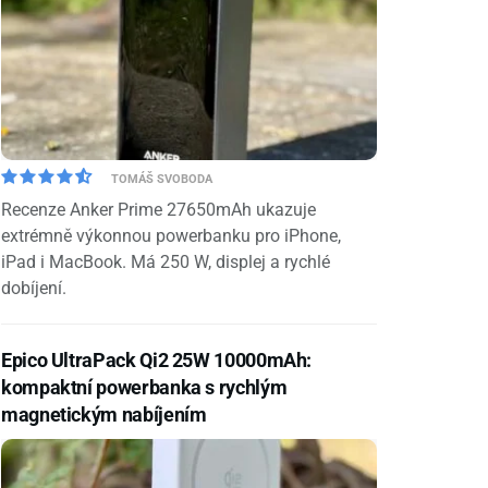
TOMÁŠ SVOBODA
Recenze Anker Prime 27650mAh ukazuje
extrémně výkonnou powerbanku pro iPhone,
iPad i MacBook. Má 250 W, displej a rychlé
dobíjení.
Epico UltraPack Qi2 25W 10000mAh:
kompaktní powerbanka s rychlým
magnetickým nabíjením