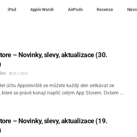
iPad
Apple Watch
AirPods
Recenze
Návo
ore – Novinky, slevy, aktualizace (30.
)
IŠKA
25.7.2016
ter účtu Appsleviště se můžete každý den setkávat se
, které se právě konají napříč celým App Storem. Ovšem ...
ore – Novinky, slevy, aktualizace (19.
)