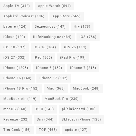
Apple TV
(342)
Apple Watch
(594)
Appliště Podcast
(196)
App Store
(565)
baterie
(124)
Bezpečnost
(147)
Hry
(178)
iCloud
(120)
iLifeHacking.cz
(434)
iOS
(736)
iOS 10
(137)
iOS 18
(184)
iOS 26
(119)
iOS 27
(332)
iPad
(565)
iPad Pro
(199)
iPhone
(1293)
iPhone 6
(182)
iPhone 7
(218)
iPhone 16
(140)
iPhone 17
(132)
iPhone 18 Pro
(152)
Mac
(365)
MacBook
(248)
MacBook Air
(119)
MacBook Pro
(230)
macOS
(160)
OS X
(145)
příslušenství
(180)
Recenze
(232)
Siri
(344)
Skládací iPhone
(128)
Tim Cook
(156)
TOP
(465)
update
(127)