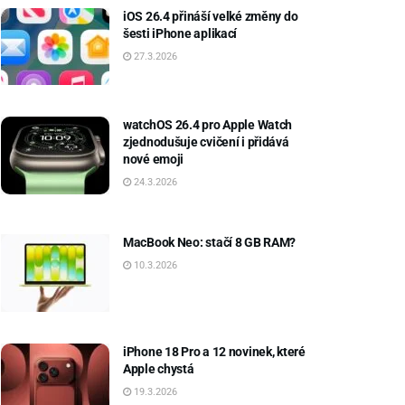
iOS 26.4 přináší velké změny do
šesti iPhone aplikací
27.3.2026
watchOS 26.4 pro Apple Watch
zjednodušuje cvičení i přidává
nové emoji
24.3.2026
MacBook Neo: stačí 8 GB RAM?
10.3.2026
iPhone 18 Pro a 12 novinek, které
Apple chystá
19.3.2026