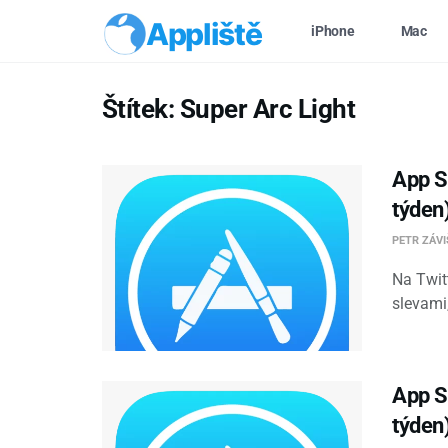
Appliště
iPhone
Mac
Štítek:
Super Arc Light
App St
týden
PETR ZÁV
Na Twit
slevami
App St
týden