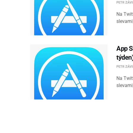
PETR ZÁV
Na Twit
slevami
App St
týden
PETR ZÁV
Na Twit
slevami