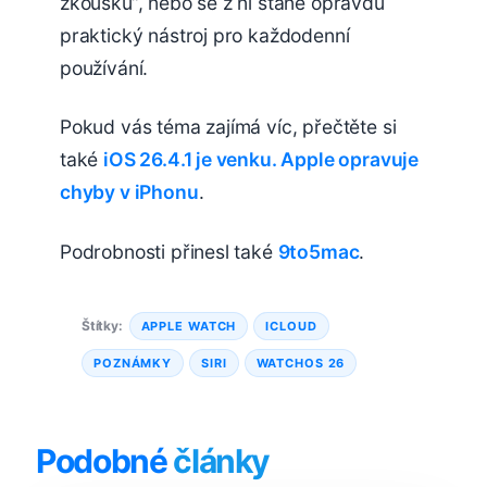
zkoušku“, nebo se z ní stane opravdu
praktický nástroj pro každodenní
používání.
Pokud vás téma zajímá víc, přečtěte si
také
iOS 26.4.1 je venku. Apple opravuje
chyby v iPhonu
.
Podrobnosti přinesl také
9to5mac
.
Štítky:
APPLE WATCH
ICLOUD
POZNÁMKY
SIRI
WATCHOS 26
Podobné
články