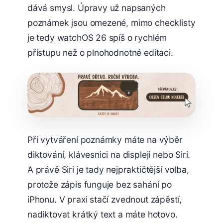
dává smysl. Úpravy už napsaných
poznámek jsou omezené, mimo checklisty
je tedy watchOS 26 spíš o rychlém
přístupu než o plnohodnotné editaci.
Při vytváření poznámky máte na výběr
diktování, klávesnici na displeji nebo Siri.
A právě Siri je tady nejpraktičtější volba,
protože zápis funguje bez sahání po
iPhonu. V praxi stačí zvednout zápěstí,
nadiktovat krátký text a máte hotovo.