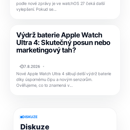
podle nové zprávy je ve watchOS 27 čeká další
vylepšení. Pokud se...
Výdrž baterie Apple Watch
Ultra 4: Skutečný posun nebo
marketingový tah?
MATYÁŠ KOZÁK
7.8.2026
Nové Apple Watch Ultra 4 slibují delší výdrž baterie
díky úspornému čipu a novým senzorům.
Ověřujeme, co to znamená v...
DISKUZE
Diskuze