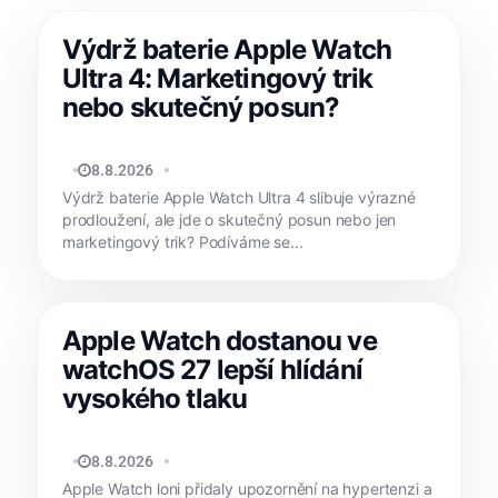
Výdrž baterie Apple Watch
Ultra 4: Marketingový trik
nebo skutečný posun?
MATYÁŠ KOZÁK
8.8.2026
Výdrž baterie Apple Watch Ultra 4 slibuje výrazné
prodloužení, ale jde o skutečný posun nebo jen
marketingový trik? Podíváme se...
Apple Watch dostanou ve
watchOS 27 lepší hlídání
vysokého tlaku
MATYÁŠ KOZÁK
8.8.2026
Apple Watch loni přidaly upozornění na hypertenzi a