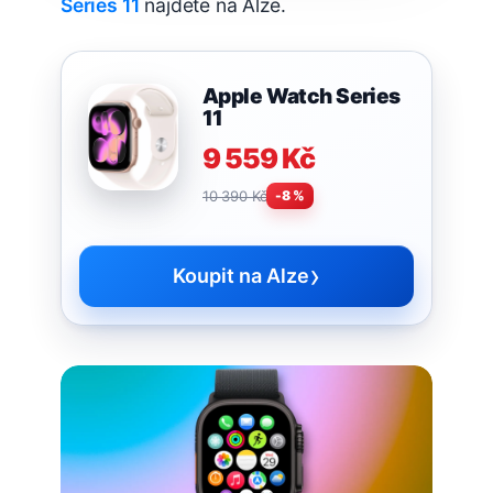
Series 11
najdete na Alze.
Apple Watch Series
11
9 559 Kč
10 390 Kč
-8 %
›
Koupit na Alze