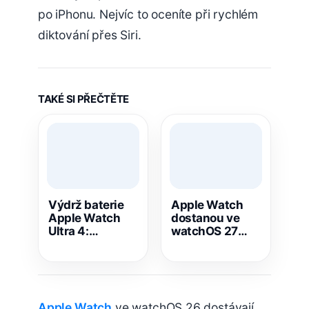
po iPhonu. Nejvíc to oceníte při rychlém
diktování přes Siri.
TAKÉ SI PŘEČTĚTE
Výdrž baterie
Apple Watch
Apple Watch
dostanou ve
Ultra 4:
watchOS 27
Marketingový
lepší hlídání
trik nebo
vysokého tlaku
skutečný
posun?
Apple Watch
ve watchOS 26 dostávají