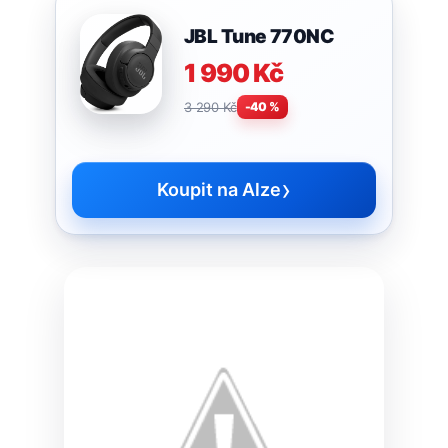
JBL Tune 770NC
1 990 Kč
3 290 Kč
-40 %
›
Koupit na Alze