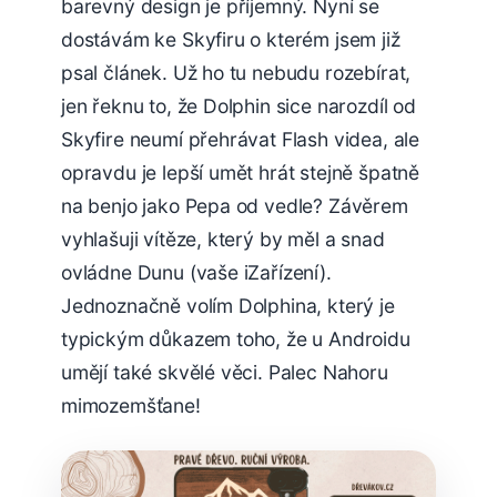
barevný design je příjemný. Nyní se
dostávám ke Skyfiru o kterém jsem již
psal článek. Už ho tu nebudu rozebírat,
jen řeknu to, že Dolphin sice narozdíl od
Skyfire neumí přehrávat Flash videa, ale
opravdu je lepší umět hrát stejně špatně
na benjo jako Pepa od vedle? Závěrem
vyhlašuji vítěze, který by měl a snad
ovládne Dunu (vaše iZařízení).
Jednoznačně volím Dolphina, který je
typickým důkazem toho, že u Androidu
umějí také skvělé věci. Palec Nahoru
mimozemšťane!