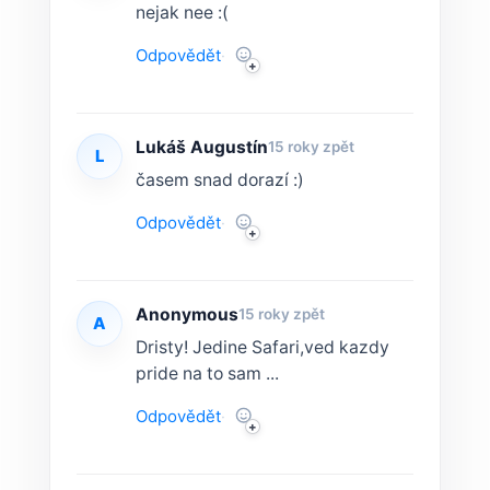
nejak nee :(
Odpovědět
·
Lukáš Augustín
15 roky zpět
L
časem snad dorazí :)
Odpovědět
·
Anonymous
15 roky zpět
A
Dristy! Jedine Safari,ved kazdy
pride na to sam ...
Odpovědět
·