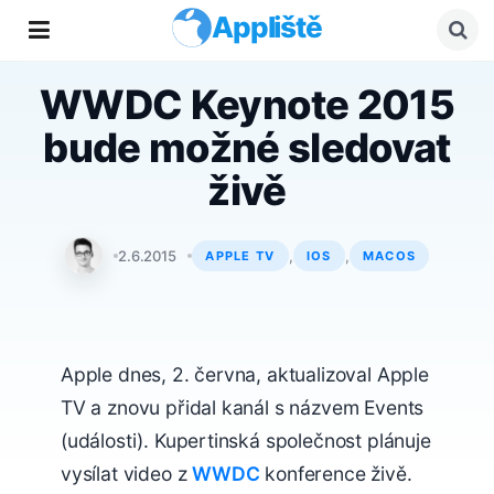
Appliště
WWDC Keynote 2015
bude možné sledovat
živě
Marek Veselý
2.6.2015
,
,
APPLE TV
IOS
MACOS
Apple dnes, 2. června, aktualizoval Apple
TV a znovu přidal kanál s názvem Events
(události). Kupertinská společnost plánuje
vysílat video z
WWDC
konference živě.