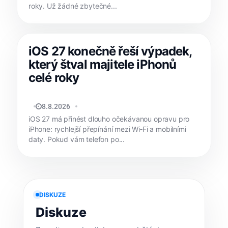
roky. Už žádné zbytečné...
iOS 27 konečně řeší výpadek,
který štval majitele iPhonů
celé roky
JAN HOLEŠ
8.8.2026
iOS 27 má přinést dlouho očekávanou opravu pro
iPhone: rychlejší přepínání mezi Wi‑Fi a mobilními
daty. Pokud vám telefon po...
DISKUZE
Diskuze