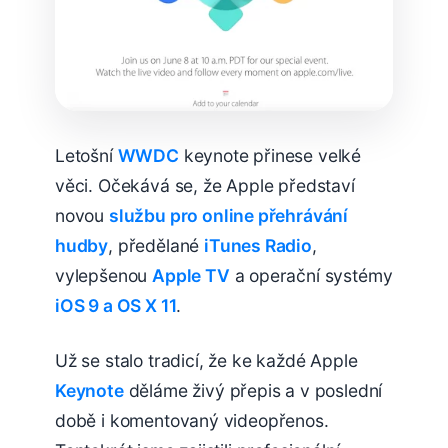
Letošní
WWDC
keynote přinese velké
věci. Očekává se, že Apple představí
novou
službu pro online přehrávání
hudby
, předělané
iTunes Radio
,
vylepšenou
Apple TV
a operační systémy
iOS 9 a OS X 11
.
Už se stalo tradicí, že ke každé Apple
Keynote
děláme živý přepis a v poslední
době i komentovaný videopřenos.