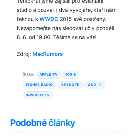
Tentokrát jsme zajistili profesionální
studio a pozvali i dva vývojáře, kteří nám
řeknou k
WWDC
2015 své postřehy.
Nezapomeňte nás sledovat už v pondělí
8. 6. od 19.00. Těšíme se na vás!
Zdroj:
MacRumors
Štítky:
APPLE TV
IOS 9
ITUNES RADIO
KEYNOTE
OS X 11
WWDC 2015
Podobné
články