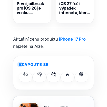
První jailbreak
iOS 27 řeší
pro iOS 26 je
výpadek
venku.
internetu, který
Dopamine 3.0
dlouhodobě
rozšiřuje
trápil majitele
podporu iPhonů
iPhonů
Aktuální cenu produktu
iPhone 17 Pro
najdete na Alze.
ZAPOJTE SE
👍
👎
🤔
🔥
😅