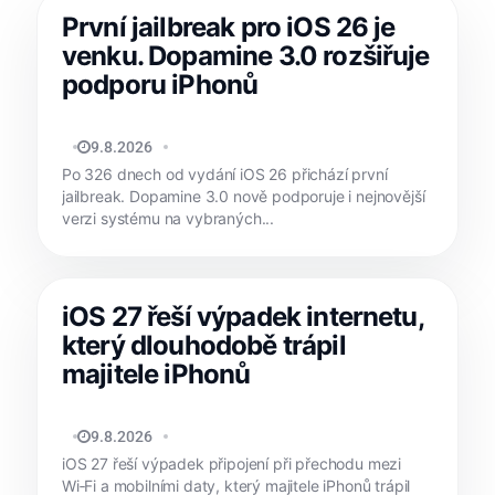
První jailbreak pro iOS 26 je
venku. Dopamine 3.0 rozšiřuje
podporu iPhonů
MATYÁŠ KOZÁK
9.8.2026
Po 326 dnech od vydání iOS 26 přichází první
jailbreak. Dopamine 3.0 nově podporuje i nejnovější
verzi systému na vybraných...
iOS 27 řeší výpadek internetu,
který dlouhodobě trápil
majitele iPhonů
MATYÁŠ KOZÁK
9.8.2026
iOS 27 řeší výpadek připojení při přechodu mezi
Wi‑Fi a mobilními daty, který majitele iPhonů trápil