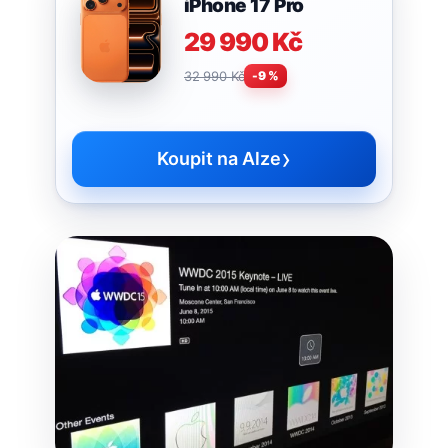
iPhone 17 Pro
29 990 Kč
32 990 Kč
-9 %
›
Koupit na Alze