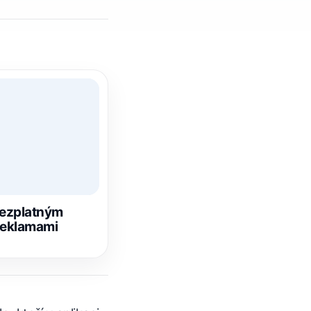
bezplatným
 reklamami