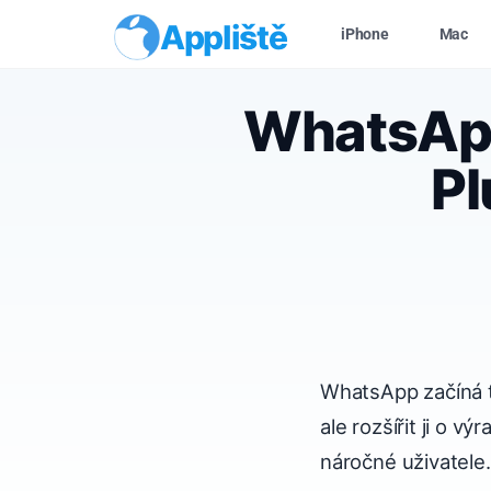
Appliště
iPhone
Mac
WhatsApp
Pl
WhatsApp začíná t
ale rozšířit ji o v
náročné uživatele.