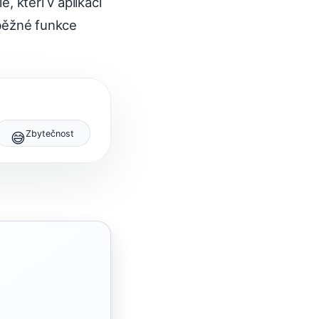
, kteří v aplikaci
e běžné funkce
Zbytečnost
😅