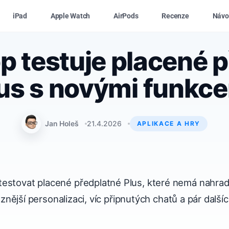
iPad
Apple Watch
AirPods
Recenze
Návo
 testuje placené p
us s novými funkc
Jan Holeš
21.4.2026
APLIKACE A HRY
estovat placené předplatné Plus, které nemá nahradi
ýraznější personalizaci, víc připnutých chatů a pár dalš