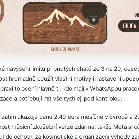
aké navýšení limitu připnutých chatů ze 3 na 20, dese
st hromadně použít vlastní motivy i nastavení upozo
raxi to ocení hlavně ti, kdo mají v WhatsAppu pracov
zace a potřebují mít vše rychleji pod kontrolou.
í zatím ukazuje cenu 2,49 eura měsíčně v Evropě a 2
nost měsíční zkušební verze zdarma, takže Meta si oč
 lidé ochotni za kosmetické a organizační výhody zapl