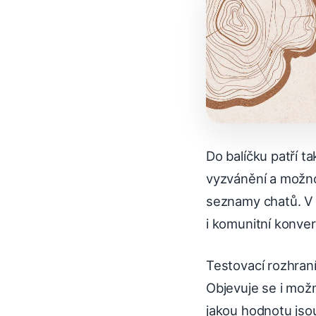
Do balíčku patří t
vyzvánění a možno
seznamy chatů. V p
i komunitní konver
Testovací rozhran
Objevuje se i mož
jakou hodnotu jsou