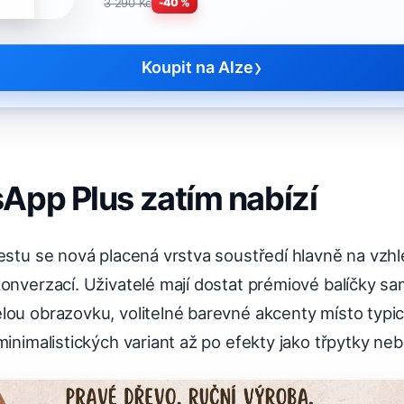
3 290 Kč
-40 %
›
Koupit na Alze
App Plus zatím nabízí
estu se nová placená vrstva soustředí hlavně na vzh
onverzací. Uživatelé mají dostat prémiové balíčky s
lou obrazovku, volitelné barevné akcenty místo typic
minimalistických variant až po efekty jako třpytky ne