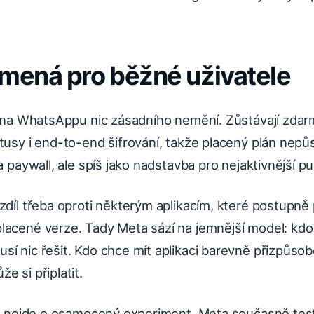
mená pro běžné uživatele
se na WhatsAppu nic zásadního nemění. Zůstávají zdar
tusy i end-to-end šifrování, takže placený plán nepů
a paywall, ale spíš jako nadstavba pro nejaktivnější p
zdíl třeba oproti některým aplikacím, které postupně p
lacené verze. Tady Meta sází na jemnější model: kdo
í nic řešit. Kdo chce mít aplikaci barevně přizpůso
e si připlatit.
 že nejde o osamocený experiment. Meta současně test