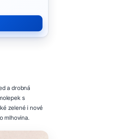
led a drobná
amolepek s
ké zelené i nové
bo mlhovina.