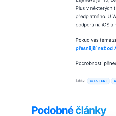
Plus v některých t
předplatného. U Wh
podpora na iOS a 
Pokud vás téma zaj
přesnější než od 
Podrobnosti přine
Štítky:
BETA TEST
Podobné
články