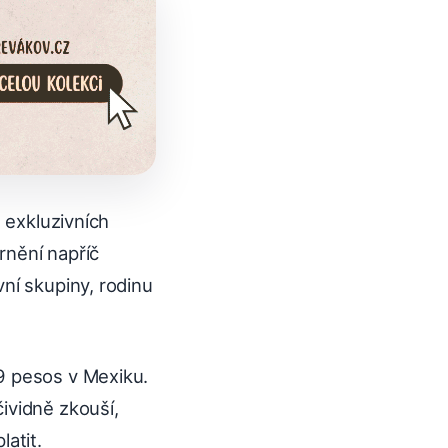
t exkluzivních
rnění napříč
ní skupiny, rodinu
9 pesos v Mexiku.
ividně zkouší,
atit.