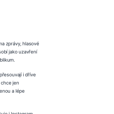
ma zprávy, hlasové
sobí jako uzavření
ublikum.
řesouvají i dříve
 chce jen
benou a lépe
uje i Instagram