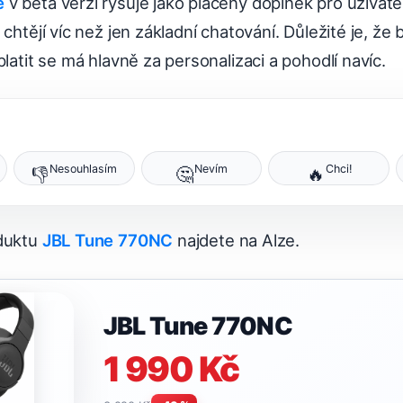
e
v beta verzi rýsuje jako placený doplněk pro uživatele
 chtějí víc než jen základní chatování. Důležité je, ž
platit se má hlavně za personalizaci a pohodlí navíc.
Nesouhlasím
Nevím
Chci!
👎
🤔
🔥
oduktu
JBL Tune 770NC
najdete na Alze.
JBL Tune 770NC
1 990 Kč