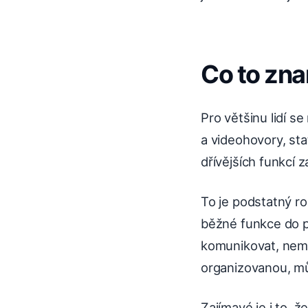
Co to zna
Pro většinu lidí 
a videohovory, sta
dřívějších funkcí z
To je podstatný ro
běžné funkce do p
komunikovat, nemus
organizovanou, můž
Zajímavé je i to,