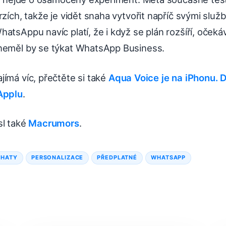
rzích, takže je vidět snaha vytvořit napříč svými služb
atsAppu navíc platí, že i když se plán rozšíří, očeká
neměl by se týkat WhatsApp Business.
ímá víc, přečtěte si také
Aqua Voice je na iPhonu. 
Applu
.
sl také
Macrumors
.
CHATY
PERSONALIZACE
PŘEDPLATNÉ
WHATSAPP