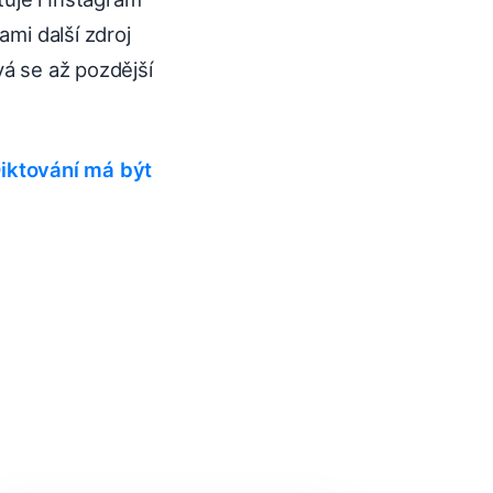
ami další zdroj
vá se až pozdější
Diktování má být