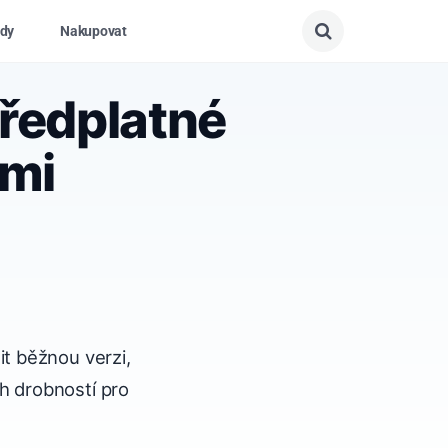
dy
Nakupovat
ředplatné
emi
t běžnou verzi,
ích drobností pro