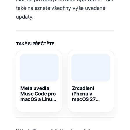
také naleznete všechny výše uvedené
updaty.
TAKÉ SI PŘEČTĚTE
Meta uvedla
Zrcadlení
Muse Code pro
iPhonu v
macOS a Linux,
macOS 27
má pomáhat s
skrývá tři velké
plánováním i
novinky. Jedna
psaním kódu
měla přijít už
dávno