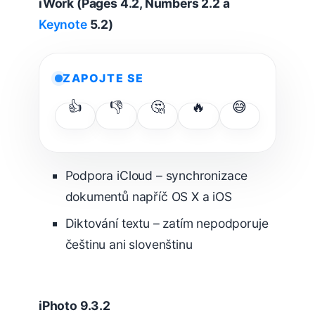
iWork (Pages 4.2, Numbers 2.2 a
Keynote
5.2)
ZAPOJTE SE
👍
👎
🤔
🔥
😅
Podpora iCloud – synchronizace
dokumentů napříč OS X a iOS
Diktování textu – zatím nepodporuje
češtinu ani slovenštinu
iPhoto 9.3.2