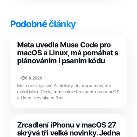
Podobné
články
Meta uvedla Muse Code pro
macOS a Linux, má pomáhat s
plánováním i psaním kódu
MATYÁŠ KOZÁK
6.8.2026
Meta rozšiřuje své AI aktivity do programování a
uvádí Muse Code, terminálového agenta pro macOS
a Linux. Novinka míří na...
Zrcadlení iPhonu v macOS 27
skrývá tři velké novinky. Jedna