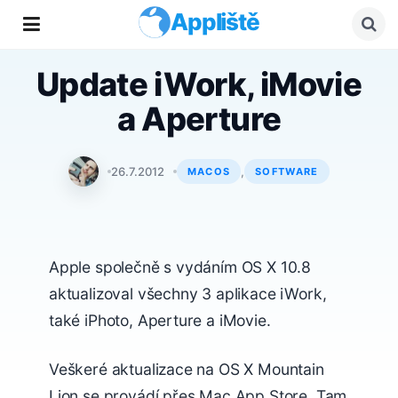
Appliště
Update iWork, iMovie
a Aperture
Tomáš Svoboda
26.7.2012
,
MACOS
SOFTWARE
Apple společně s vydáním OS X 10.8
aktualizoval všechny 3 aplikace iWork,
také iPhoto, Aperture a iMovie.
Veškeré aktualizace na OS X Mountain
Lion se provádí přes Mac App Store. Tam