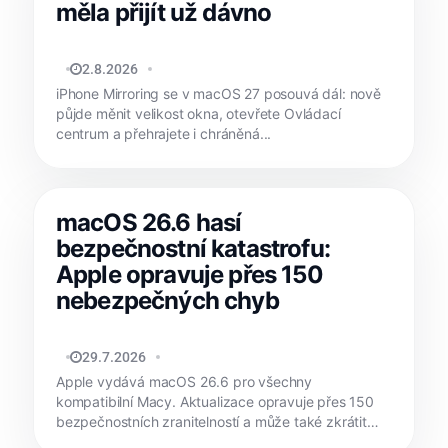
měla přijít už dávno
JAN HOLEŠ
2.8.2026
iPhone Mirroring se v macOS 27 posouvá dál: nově
půjde měnit velikost okna, otevřete Ovládací
centrum a přehrajete i chráněná...
macOS 26.6 hasí
bezpečnostní katastrofu:
Apple opravuje přes 150
nebezpečných chyb
MATYÁŠ KOZÁK
29.7.2026
Apple vydává macOS 26.6 pro všechny
kompatibilní Macy. Aktualizace opravuje přes 150
bezpečnostních zranitelností a může také zkrátit
čekání na...