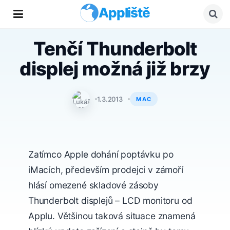
Appliště
Tenčí Thunderbolt
displej možná již brzy
Lukáš Černohorský
1.3.2013
MAC
Zatímco Apple dohání poptávku po
iMacích, především prodejci v zámoří
hlásí omezené skladové zásoby
Thunderbolt displejů – LCD monitoru od
Applu. Většinou taková situace znamená