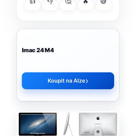
👍
👎
🤔
🔥
😅
Imac 24 M4
›
Koupit na Alze