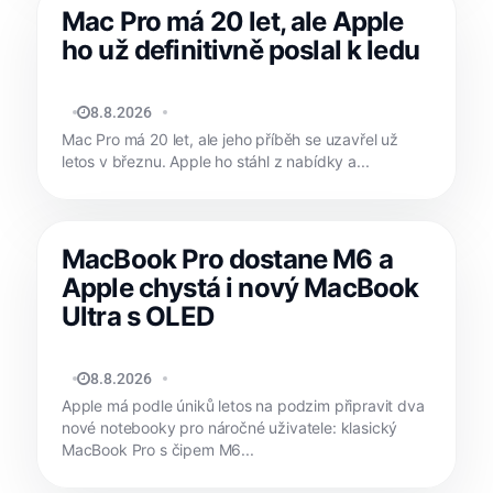
Mac Pro má 20 let, ale Apple
ho už definitivně poslal k ledu
MATYÁŠ KOZÁK
8.8.2026
Mac Pro má 20 let, ale jeho příběh se uzavřel už
letos v březnu. Apple ho stáhl z nabídky a...
MacBook Pro dostane M6 a
Apple chystá i nový MacBook
Ultra s OLED
MATYÁŠ KOZÁK
8.8.2026
Apple má podle úniků letos na podzim připravit dva
nové notebooky pro náročné uživatele: klasický
MacBook Pro s čipem M6...