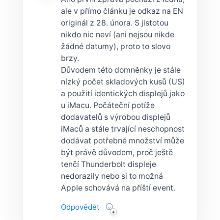
ale v přímo článku je odkaz na EN
originál z 28. února. S jistotou
nikdo nic neví (ani nejsou nikde
žádné datumy), proto to slovo
brzy.
Důvodem této domněnky je stále
nízký počet skladových kusů (US)
a použití identických displejů jako
u iMacu. Počáteční potíže
dodavatelů s výrobou displejů
iMaců a stále trvající neschopnost
dodávat potřebné množství může
být právě důvodem, proč ještě
tenčí Thunderbolt displeje
nedorazily nebo si to možná
Apple schovává na příští event.
Odpovědět
·