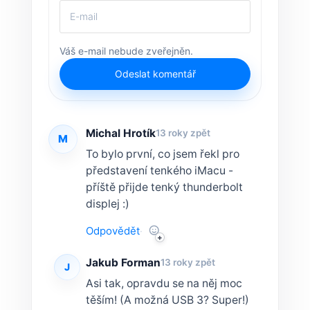
Váš e-mail nebude zveřejněn.
Odeslat komentář
Michal Hrotík
13 roky zpět
M
To bylo první, co jsem řekl pro
představení tenkého iMacu -
příště přijde tenký thunderbolt
displej :)
Odpovědět
·
Jakub Forman
13 roky zpět
J
Asi tak, opravdu se na něj moc
těším! (A možná USB 3? Super!)