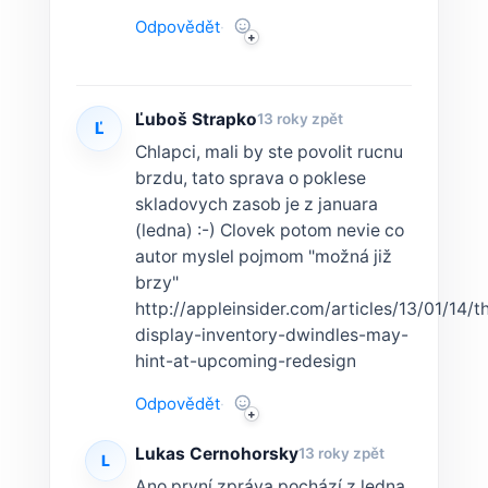
Odpovědět
·
Ľuboš Strapko
13 roky zpět
Ľ
Chlapci, mali by ste povolit rucnu
brzdu, tato sprava o poklese
skladovych zasob je z januara
(ledna) :-) Clovek potom nevie co
autor myslel pojmom "možná již
brzy"
http://appleinsider.com/articles/13/01/14/t
display-inventory-dwindles-may-
hint-at-upcoming-redesign
Odpovědět
·
Lukas Cernohorsky
13 roky zpět
L
Ano první zpráva pochází z ledna,