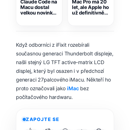
Claude Code na
Mac Pro má 20
Macu dostal
let, ale Apple ho
velkou novinku!
už definitivně
A je až děsivě
poslal k ledu
chytrá
Když odborníci z iFixit rozebírali
současnou generaci Thunderbolt displeje,
našli stejný LG TFT active-matrix LCD
displej, který byl osazen i v předchozí
generaci 27palcového iMacu. Někteří ho
proto označovali jako
iMac
bez
počítačového hardwaru.
ZAPOJTE SE