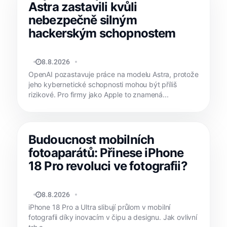
Astra zastavili kvůli
nebezpečně silným
hackerským schopnostem
JAN HOLEŠ
8.8.2026
OpenAI pozastavuje práce na modelu Astra, protože
jeho kybernetické schopnosti mohou být příliš
rizikové. Pro firmy jako Apple to znamená...
Budoucnost mobilních
fotoaparátů: Přinese iPhone
18 Pro revoluci ve fotografii?
MATYÁŠ KOZÁK
8.8.2026
iPhone 18 Pro a Ultra slibují průlom v mobilní
fotografii díky inovacím v čipu a designu. Jak ovlivní