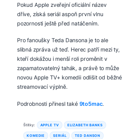
Pokud Apple zveřejní oficiální název
dříve, získá seriál aspoň první vlnu
pozornosti ještě před natáčením.
Pro fanoušky Teda Dansona je to ale
slibná zpráva už teď. Herec patří mezi ty,
kteří dokážou i menší roli proměnit v
zapamatovatelný tahák, a právě to může
novou Apple TV+ komedii odlišit od běžné
streamovací výplně.
Podrobnosti přinesl také
9to5mac
.
Štítky:
APPLE TV
ELIZABETH BANKS
KOMEDIE
SERIÁL
TED DANSON