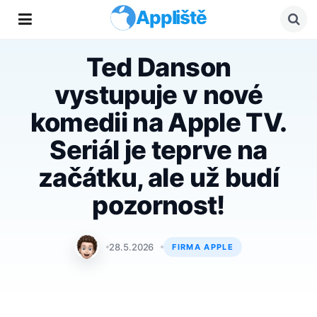
Appliště
Ted Danson
vystupuje v nové
komedii na Apple TV.
Seriál je teprve na
začátku, ale už budí
pozornost!
Matyáš Kozák
28.5.2026
FIRMA APPLE