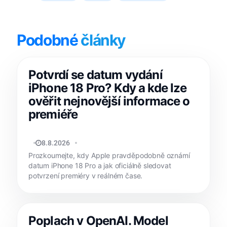
Podobné
články
Potvrdí se datum vydání
iPhone 18 Pro? Kdy a kde lze
ověřit nejnovější informace o
premiéře
MATYÁŠ KOZÁK
8.8.2026
Prozkoumejte, kdy Apple pravděpodobně oznámí
datum iPhone 18 Pro a jak oficiálně sledovat
potvrzení premiéry v reálném čase.
Poplach v OpenAI. Model