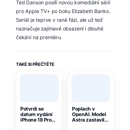
Ted Danson posílí novou komediální sérii
pro Apple TV+ po boku Elizabeth Banks.
Seriál je teprve v rané fázi, ale už teď
naznačuje zajímavé obsazení i dlouhé
čekání na premiéru.
TAKÉ SI PŘEČTĚTE
Potvrdí se
Poplach v
datum vydání
OpenAI. Model
iPhone 18 Pro?
Astra zastavili
Kdy a kde lze
kvůli