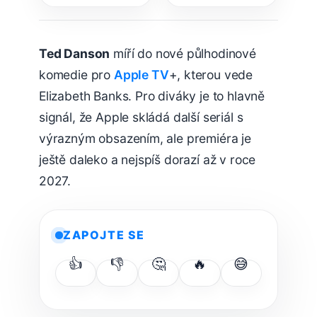
ověřit
nebezpečně
nejnovější
silným
informace o
hackerským
premiéře
schopnostem
Ted Danson
míří do nové půlhodinové
komedie pro
Apple TV
+, kterou vede
Elizabeth Banks. Pro diváky je to hlavně
signál, že Apple skládá další seriál s
výrazným obsazením, ale premiéra je
ještě daleko a nejspíš dorazí až v roce
2027.
ZAPOJTE SE
👍
👎
🤔
🔥
😅