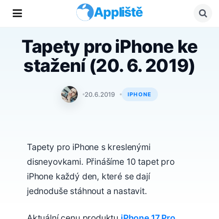
Appliště
Tapety pro iPhone ke
stažení (20. 6. 2019)
Tomáš Svoboda
20.6.2019
IPHONE
Tapety pro iPhone s kreslenými
disneyovkami. Přinášíme 10 tapet pro
iPhone každý den, které se dají
jednoduše stáhnout a nastavit.
Aktuální cenu produktu
iPhone 17 Pro