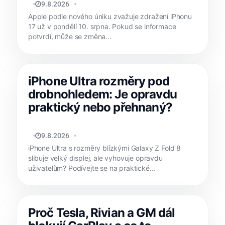
JAN HOLEŠ
9.8.2026
Apple podle nového úniku zvažuje zdražení iPhonu
17 už v pondělí 10. srpna. Pokud se informace
potvrdí, může se změna...
iPhone Ultra rozměry pod
drobnohledem: Je opravdu
praktický nebo přehnaný?
MATYÁŠ KOZÁK
9.8.2026
iPhone Ultra s rozměry blízkými Galaxy Z Fold 8
slibuje velký displej, ale vyhovuje opravdu
uživatelům? Podívejte se na praktické...
Proč Tesla, Rivian a GM dál