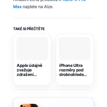
Max
najdete na Alze.
TAKÉ SI PŘEČTĚTE
Apple údajně
iPhone Ultra
zvažuje
rozměry pod
zdražení
drobnohledem:
iPhonu 17 už v
Je opravdu
pondělí, týkalo
praktický nebo
by se celé řady
přehnaný?