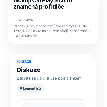
blokují CarPlay a co to
znamená pro řidiče
MATYÁŠ KOZÁK
9.8.2026
CarPlay je pro mnoho řidičů zásadní výbava, ale
Tesla, Rivian a GM ho dál nenabízejí. Každá značka
má jiné důvody,...
DISKUZE
Diskuze
Zapojte se do diskuze pod článkem.
0 komentářů