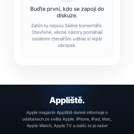
Buďte první, kdo se zapojí do
diskuze.
Zatím tu nejsou žádné komentáře.
Otevřené, věcné názory pomáhají
ostatním čtenářům udělat si lepší
obrázek.
Apple magazín Appliště denně informuje o
událostech ze světa Apple. iPhone, iPad, Mac,
Apple Watch, Apple TV a další, to je naše!