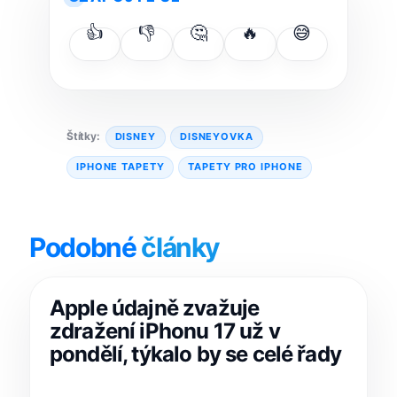
👍
👎
🤔
🔥
😅
Štítky:
DISNEY
DISNEYOVKA
IPHONE TAPETY
TAPETY PRO IPHONE
Podobné
články
Apple údajně zvažuje
zdražení iPhonu 17 už v
pondělí, týkalo by se celé řady