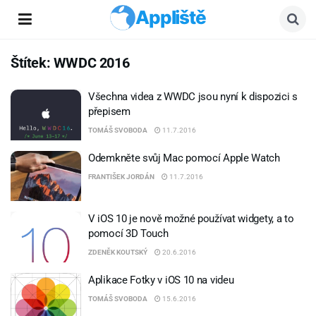
Appliště
Štítek:
WWDC 2016
Všechna videa z WWDC jsou nyní k dispozici s
přepisem
TOMÁŠ SVOBODA
11.7.2016
Odemkněte svůj Mac pomocí Apple Watch
FRANTIŠEK JORDÁN
11.7.2016
V iOS 10 je nově možné používat widgety, a to
pomocí 3D Touch
ZDENĚK KOUTSKÝ
20.6.2016
Aplikace Fotky v iOS 10 na videu
TOMÁŠ SVOBODA
15.6.2016