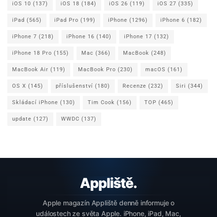
iOS 10
(137)
iOS 18
(184)
iOS 26
(119)
iOS 27
(335)
iPad
(565)
iPad Pro
(199)
iPhone
(1296)
iPhone 6
(182)
iPhone 7
(218)
iPhone 16
(140)
iPhone 17
(132)
iPhone 18 Pro
(155)
Mac
(366)
MacBook
(248)
MacBook Air
(119)
MacBook Pro
(230)
macOS
(161)
OS X
(145)
příslušenství
(180)
Recenze
(232)
Siri
(344)
Skládací iPhone
(130)
Tim Cook
(156)
TOP
(465)
update
(127)
WWDC
(137)
Apple magazín Appliště denně informuje o
událostech ze světa Apple. iPhone, iPad, Mac,