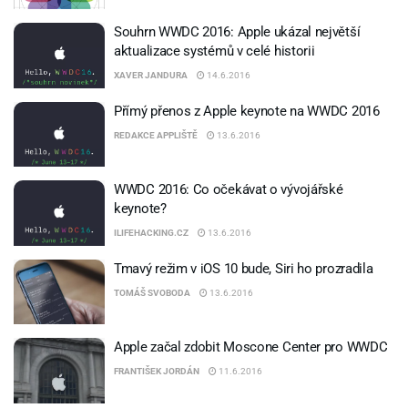
Souhrn WWDC 2016: Apple ukázal největší
aktualizace systémů v celé historii
XAVER JANDURA
14.6.2016
Přímý přenos z Apple keynote na WWDC 2016
REDAKCE APPLIŠTĚ
13.6.2016
WWDC 2016: Co očekávat o vývojářské
keynote?
ILIFEHACKING.CZ
13.6.2016
Tmavý režim v iOS 10 bude, Siri ho prozradila
TOMÁŠ SVOBODA
13.6.2016
Apple začal zdobit Moscone Center pro WWDC
FRANTIŠEK JORDÁN
11.6.2016