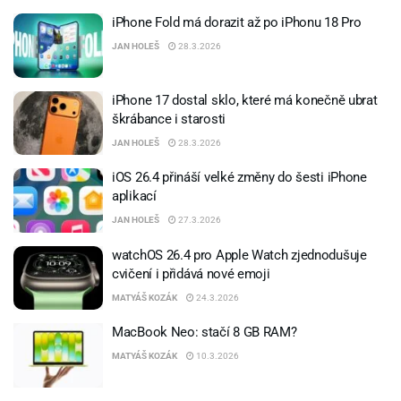
iPhone Fold má dorazit až po iPhonu 18 Pro
JAN HOLEŠ
28.3.2026
iPhone 17 dostal sklo, které má konečně ubrat
škrábance i starosti
JAN HOLEŠ
28.3.2026
iOS 26.4 přináší velké změny do šesti iPhone
aplikací
JAN HOLEŠ
27.3.2026
watchOS 26.4 pro Apple Watch zjednodušuje
cvičení i přidává nové emoji
MATYÁŠ KOZÁK
24.3.2026
MacBook Neo: stačí 8 GB RAM?
MATYÁŠ KOZÁK
10.3.2026