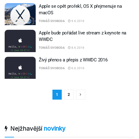
Apple se opět prořekl, OS X přejmenuje na
macOS
TOMÁŠ SVOBODA
9.6.2016
Apple bude pořádat live stream z keynote na
WWDC
TOMÁŠ SVOBODA
8.6.2016
Živý přenos a přepis z WWDC 2016
TOMÁŠ SVOBODA
6.6.2016
1
2
Nejžhavější
novinky