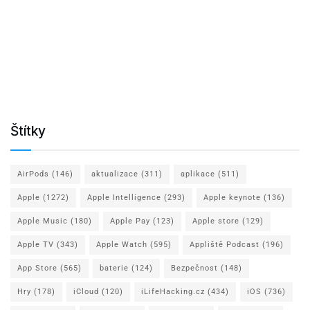
Štítky
AirPods
(146)
aktualizace
(311)
aplikace
(511)
Apple
(1272)
Apple Intelligence
(293)
Apple keynote
(136)
Apple Music
(180)
Apple Pay
(123)
Apple store
(129)
Apple TV
(343)
Apple Watch
(595)
Appliště Podcast
(196)
App Store
(565)
baterie
(124)
Bezpečnost
(148)
Hry
(178)
iCloud
(120)
iLifeHacking.cz
(434)
iOS
(736)