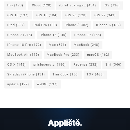
Hry
(178)
iCloud
(120)
iLifeHacking.cz
(434)
iOS
(736)
iOS 10
(137)
iOS 18
(184)
iOS 26
(120)
iOS 27
(343)
iPad
(567)
iPad Pro
(199)
iPhone
(1302)
iPhone 6
(182)
iPhone 7
(218)
iPhone 16
(140)
iPhone 17
(133)
iPhone 18 Pro
(172)
Mac
(371)
MacBook
(248)
MacBook Air
(119)
MacBook Pro
(233)
macOS
(162)
OS X
(145)
příslušenství
(180)
Recenze
(232)
Siri
(346)
Skládací iPhone
(131)
Tim Cook
(156)
TOP
(465)
update
(127)
WWDC
(137)