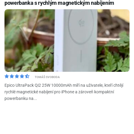
powerbanka s rychlým magnetickým nabíjením
TOMÁŠ SVOBODA
Epico UltraPack Qi2 25W 10000mAh míří na uživatele, kteří chtějí
rychlé magnetické nabíjení pro iPhone a zároveň kompaktní
powerbanku na...