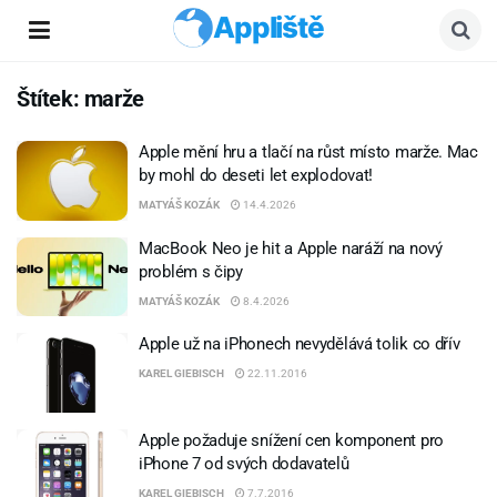
Appliště
Štítek:
marže
Apple mění hru a tlačí na růst místo marže. Mac
by mohl do deseti let explodovat!
MATYÁŠ KOZÁK
14.4.2026
MacBook Neo je hit a Apple naráží na nový
problém s čipy
MATYÁŠ KOZÁK
8.4.2026
Apple už na iPhonech nevydělává tolik co dřív
KAREL GIEBISCH
22.11.2016
Apple požaduje snížení cen komponent pro
iPhone 7 od svých dodavatelů
KAREL GIEBISCH
7.7.2016