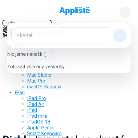
Appliště
Nic jsme nenašli :(
Štítek:
Blizzard
Zobrazit všechny výsledky
Mac
MacBook Air
Nic jsme nenašli :(
MacBook Pro
iMac
Zobrazit všechny výsledky
Mac mini
Mac Studio
Mac Pro
macOS Sequoia
iPad
iPad Pro
iPad Air
iPad
iPad mini
iPadOS 18
Apple Pencil
Smart Keyboard