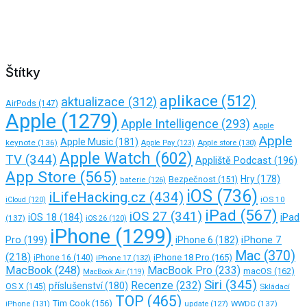
Štítky
aplikace
(512)
aktualizace
(312)
AirPods
(147)
Apple
(1279)
Apple Intelligence
(293)
Apple
Apple
Apple Music
(181)
keynote
(136)
Apple store
(130)
Apple Pay
(123)
Apple Watch
(602)
TV
(344)
Appliště Podcast
(196)
App Store
(565)
Hry
(178)
Bezpečnost
(151)
baterie
(126)
iOS
(736)
iLifeHacking.cz
(434)
iOS 10
iCloud
(120)
iPad
(567)
iOS 27
(341)
iPad
iOS 18
(184)
(137)
iOS 26
(120)
iPhone
(1299)
Pro
(199)
iPhone 7
iPhone 6
(182)
Mac
(370)
(218)
iPhone 18 Pro
(165)
iPhone 16
(140)
iPhone 17
(132)
MacBook
(248)
MacBook Pro
(233)
macOS
(162)
MacBook Air
(119)
Siri
(345)
Recenze
(232)
příslušenství
(180)
OS X
(145)
Skládací
TOP
(465)
Tim Cook
(156)
iPhone
(131)
WWDC
(137)
update
(127)