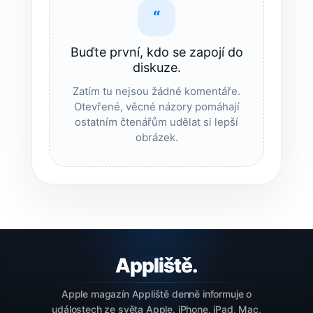
“
Buďte první, kdo se zapojí do
diskuze.
Zatím tu nejsou žádné komentáře.
Otevřené, věcné názory pomáhají
ostatním čtenářům udělat si lepší
obrázek.
Apple magazín Appliště denně informuje o
událostech ze světa Apple. iPhone, iPad, Mac,