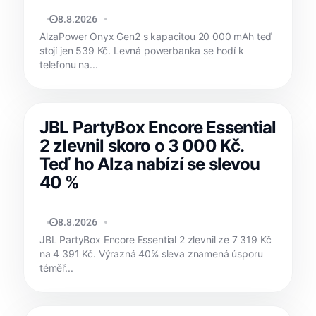
MATYÁŠ KOZÁK
8.8.2026
AlzaPower Onyx Gen2 s kapacitou 20 000 mAh teď
stojí jen 539 Kč. Levná powerbanka se hodí k
telefonu na...
JBL PartyBox Encore Essential
2 zlevnil skoro o 3 000 Kč.
Teď ho Alza nabízí se slevou
40 %
MATYÁŠ KOZÁK
8.8.2026
JBL PartyBox Encore Essential 2 zlevnil ze 7 319 Kč
na 4 391 Kč. Výrazná 40% sleva znamená úsporu
téměř...