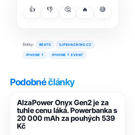
👍
👎
🤔
🔥
😅
Štítky:
BEATS
ILIFEHACKING.CZ
IPHONE 7
IPHONE 7 EVENT
Podobné
články
AlzaPower Onyx Gen2 je za
tuhle cenu láká. Powerbanka s
20 000 mAh za pouhých 539
Kč