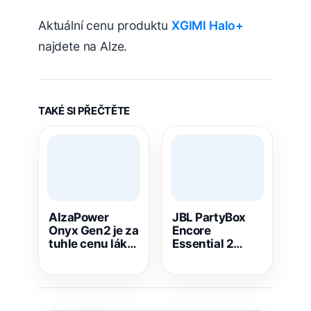
Aktuální cenu produktu
XGIMI Halo+
najdete na Alze.
TAKÉ SI PŘEČTĚTE
AlzaPower
JBL PartyBox
Onyx Gen2 je za
Encore
tuhle cenu láká.
Essential 2
Powerbanka s
zlevnil skoro o 3
20 000 mAh za
000 Kč. Teď ho
pouhých 539
Alza nabízí se
Kč
slevou 40 %