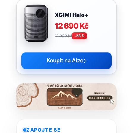
XGIMI Halo+
12 690 Kč
16 920 Kč
-25 %
›
Koupit na Alze
ZAPOJTE SE