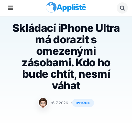
Appliště
Skládací iPhone Ultra
má dorazit s
omezenými
zásobami. Kdo ho
bude chtít, nesmí
váhat
Matyáš Kozák
6.7.2026
IPHONE