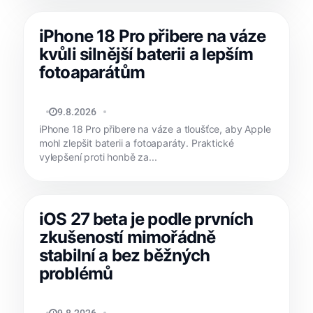
iPhone 18 Pro přibere na váze
kvůli silnější baterii a lepším
fotoaparátům
MATYÁŠ KOZÁK
9.8.2026
iPhone 18 Pro přibere na váze a tloušťce, aby Apple
mohl zlepšit baterii a fotoaparáty. Praktické
vylepšení proti honbě za...
iOS 27 beta je podle prvních
zkušeností mimořádně
stabilní a bez běžných
problémů