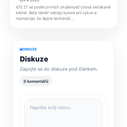
MATYÁŠ KOZÁK
9.8.2026
iOS 27 se podle prvních zkušeností chová nečekaně
klidně. Beta téměř netrápí baterii ani výkon a
naznačuje, že Apple tentokrát...
DISKUZE
Diskuze
Zapojte se do diskuze pod článkem.
0 komentářů