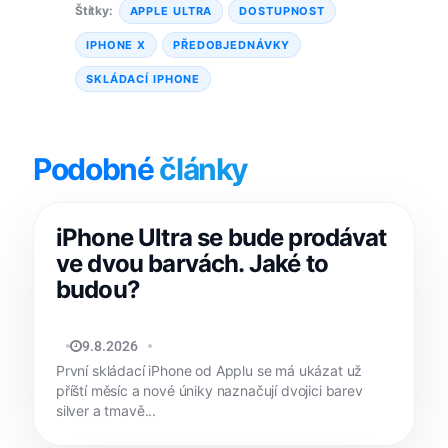
Štítky:
APPLE ULTRA
DOSTUPNOST
IPHONE X
PŘEDOBJEDNÁVKY
SKLÁDACÍ IPHONE
Podobné
články
iPhone Ultra se bude prodávat
ve dvou barvách. Jaké to
budou?
JAN HOLEŠ
9.8.2026
První skládací iPhone od Applu se má ukázat už
příští měsíc a nové úniky naznačují dvojici barev
silver a tmavě...