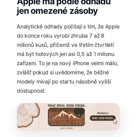
Apple má podle odhadů
jen omezené zásoby
Analytické odhady počítají s tím, že Apple
do konce roku vyrobí zhruba 7 až 8
milionů kusů, přičemž ve třetím čtvrtletí
má být hotových jen asi 0,5 až 1 milionu
zařízení. To je na nový iPhone velmi málo,
zvlášť pokud si uvědomíme, že běžné
modely mívají po startu násobně vyšší
dostupnost.