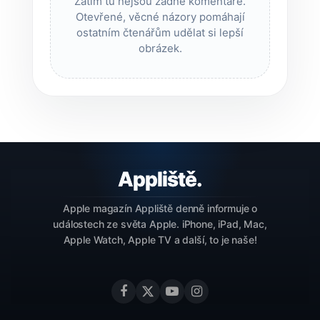
Zatím tu nejsou žádné komentáře.
Otevřené, věcné názory pomáhají
ostatním čtenářům udělat si lepší
obrázek.
Apple magazín Appliště denně informuje o
událostech ze světa Apple. iPhone, iPad, Mac,
Apple Watch, Apple TV a další, to je naše!