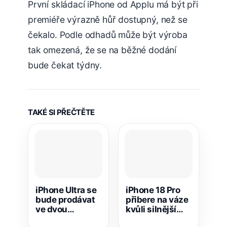
První skládací iPhone od Applu má být při
premiéře výrazně hůř dostupný, než se
čekalo. Podle odhadů může být výroba
tak omezená, že se na běžné dodání
bude čekat týdny.
TAKÉ SI PŘEČTĚTE
iPhone Ultra se
iPhone 18 Pro
bude prodávat
přibere na váze
ve dvou
kvůli silnější
barvách. Jaké
baterii a lepším