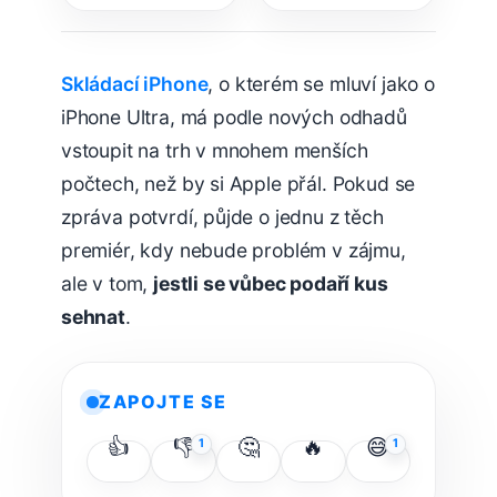
to budou?
fotoaparátům
Skládací iPhone
, o kterém se mluví jako o
iPhone Ultra, má podle nových odhadů
vstoupit na trh v mnohem menších
počtech, než by si Apple přál. Pokud se
zpráva potvrdí, půjde o jednu z těch
premiér, kdy nebude problém v zájmu,
ale v tom,
jestli se vůbec podaří kus
sehnat
.
ZAPOJTE SE
👍
👎
🤔
🔥
😅
1
1