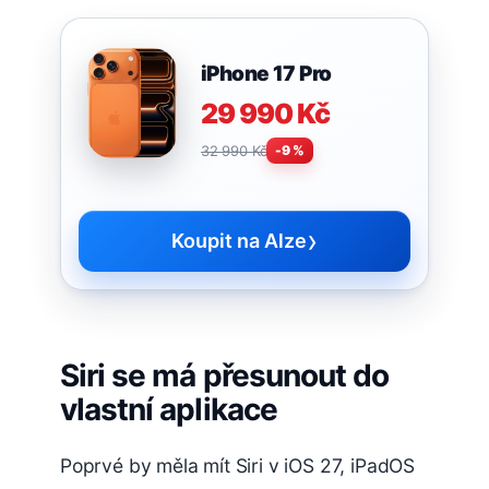
iPhone 17 Pro
29 990 Kč
32 990 Kč
-9 %
›
Koupit na Alze
Siri se má přesunout do
vlastní aplikace
Poprvé by měla mít Siri v iOS 27, iPadOS