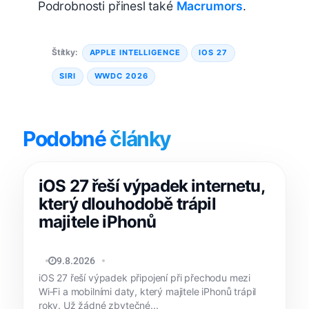
Podrobnosti přinesl také
Macrumors
.
Štítky:
APPLE INTELLIGENCE
IOS 27
SIRI
WWDC 2026
Podobné
články
iOS 27 řeší výpadek internetu,
který dlouhodobě trápil
majitele iPhonů
MATYÁŠ KOZÁK
9.8.2026
iOS 27 řeší výpadek připojení při přechodu mezi
Wi‑Fi a mobilními daty, který majitele iPhonů trápil
roky. Už žádné zbytečné...