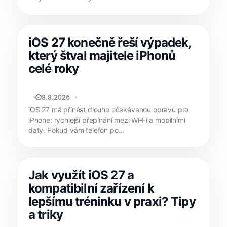
iOS 27 konečně řeší výpadek,
který štval majitele iPhonů
celé roky
JAN HOLEŠ
8.8.2026
iOS 27 má přinést dlouho očekávanou opravu pro
iPhone: rychlejší přepínání mezi Wi‑Fi a mobilními
daty. Pokud vám telefon po...
Jak využít iOS 27 a
kompatibilní zařízení k
lepšímu tréninku v praxi? Tipy
a triky