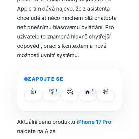
Apple tím dává najevo, že z asistenta
chce udělat něco mnohem blíž chatbota
než dnešnímu hlasovému ovládání. Pro
uživatele to znamená hlavně chytřejší
odpovědi, práci s kontextem a nové
možnosti uvnitř systému.
ZAPOJTE SE
👍
👎
🤔
🔥
😅
1
1
Aktuální cenu produktu
iPhone 17 Pro
najdete na Alze.