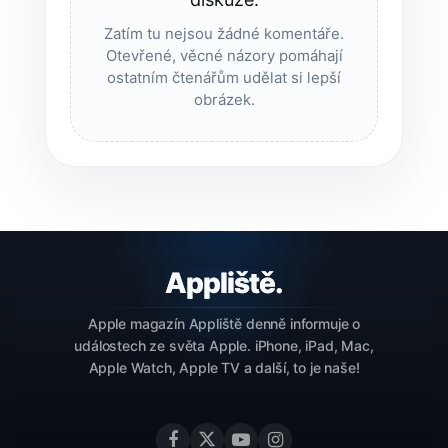
Zatím tu nejsou žádné komentáře.
Otevřené, věcné názory pomáhají
ostatním čtenářům udělat si lepší
obrázek.
Apple magazín Appliště denně informuje o
událostech ze světa Apple. iPhone, iPad, Mac,
Apple Watch, Apple TV a další, to je naše!