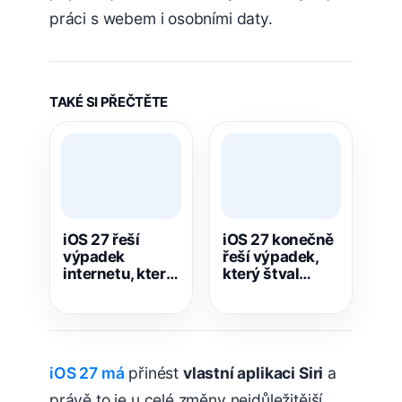
práci s webem i osobními daty.
TAKÉ SI PŘEČTĚTE
iOS 27 řeší
iOS 27 konečně
výpadek
řeší výpadek,
internetu, který
který štval
dlouhodobě
majitele iPhonů
trápil majitele
celé roky
iPhonů
iOS 27 má
přinést
vlastní aplikaci Siri
a
právě to je u celé změny nejdůležitější.