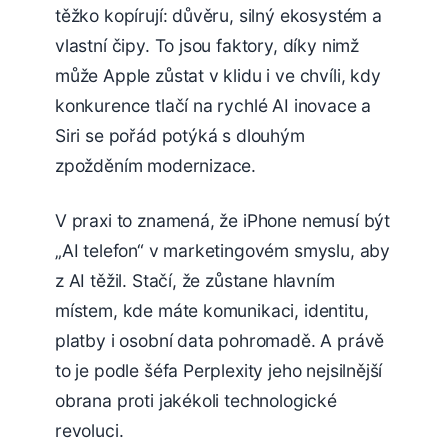
těžko kopírují: důvěru, silný ekosystém a
vlastní čipy. To jsou faktory, díky nimž
může Apple zůstat v klidu i ve chvíli, kdy
konkurence tlačí na rychlé AI inovace a
Siri se pořád potýká s dlouhým
zpožděním modernizace.
V praxi to znamená, že iPhone nemusí být
„AI telefon“ v marketingovém smyslu, aby
z AI těžil. Stačí, že zůstane hlavním
místem, kde máte komunikaci, identitu,
platby i osobní data pohromadě. A právě
to je podle šéfa Perplexity jeho nejsilnější
obrana proti jakékoli technologické
revoluci.