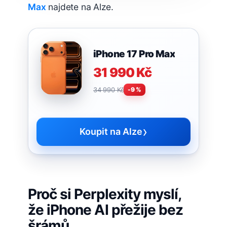
Max
najdete na Alze.
iPhone 17 Pro Max
31 990 Kč
34 990 Kč
-9 %
›
Koupit na Alze
Proč si Perplexity myslí,
že iPhone AI přežije bez
šrámů