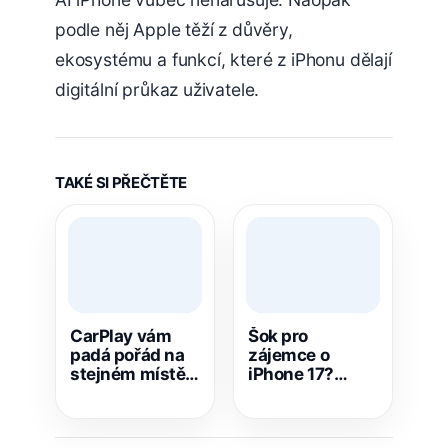
podle něj Apple těží z důvěry,
ekosystému a funkcí, které z iPhonu dělají
digitální průkaz uživatele.
TAKÉ SI PŘEČTĚTE
CarPlay vám
Šok pro
padá pořád na
zájemce o
stejném místě?
iPhone 17?
Tohle může být
Podle úniku má
pravý důvod
přijít zdražení
už za pár dní