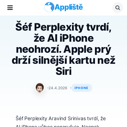
Appliště
Šéf Perplexity tvrdí,
že AI iPhone
neohrozí. Apple prý
drží silnější kartu než
Siri
Matyáš Kozák
24.4.2026
IPHONE
Šéf Perplexity Aravind Srinivas tvrdí, že
AI iPhone vůbec nenarušuje. Naopak