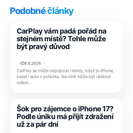
Podobné
články
CarPlay vám padá pořád na
stejném místě? Tohle může
být pravý důvod
MATYÁŠ KOZÁK
8.8.2026
CarPlay se může odpojovat i tehdy, když je iPhone,
kabel i auto v pořádku. Na vině může být rádiové
rušení...
Šok pro zájemce o iPhone 17?
Podle úniku má přijít zdražení
už za pár dní