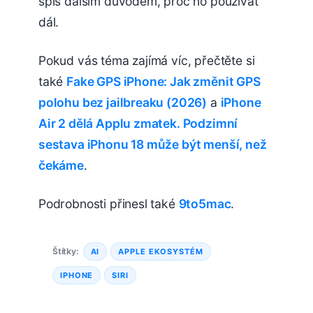
spíš dalším důvodem, proč ho používat
dál.
Pokud vás téma zajímá víc, přečtěte si
také
Fake GPS iPhone: Jak změnit GPS
polohu bez jailbreaku (2026)
a
iPhone
Air 2 dělá Applu zmatek. Podzimní
sestava iPhonu 18 může být menší, než
čekáme
.
Podrobnosti přinesl také
9to5mac
.
Štítky:
AI
APPLE EKOSYSTÉM
IPHONE
SIRI