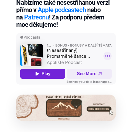
Nabízíme také nesestříhanou verzi
přímo v
Apple podcastech
nebo
na
Patreonu
! Za podporu předem
moc děkujeme!