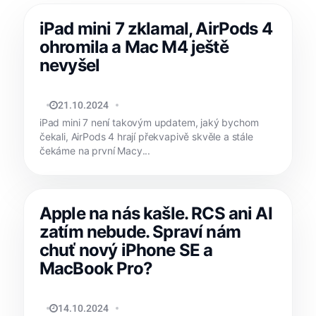
iPad mini 7 zklamal, AirPods 4
ohromila a Mac M4 ještě
nevyšel
TOMÁŠ SVOBODA
21.10.2024
iPad mini 7 není takovým updatem, jaký bychom
čekali, AirPods 4 hrají překvapivě skvěle a stále
čekáme na první Macy...
Apple na nás kašle. RCS ani AI
zatím nebude. Spraví nám
chuť nový iPhone SE a
MacBook Pro?
TOMÁŠ SVOBODA
14.10.2024