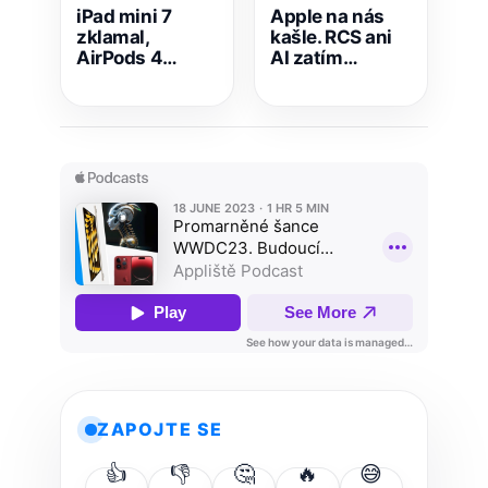
iPad mini 7
Apple na nás
zklamal,
kašle. RCS ani
AirPods 4
AI zatím
ohromila a Mac
nebude. Spraví
M4 ještě
nám chuť nový
nevyšel
iPhone SE a
MacBook Pro?
ZAPOJTE SE
👍
👎
🤔
🔥
😅