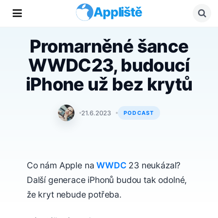
Appliště
Promarněné šance
WWDC23, budoucí
iPhone už bez krytů
Tomáš Svoboda
21.6.2023
PODCAST
Co nám Apple na
WWDC
23 neukázal?
Další generace iPhonů budou tak odolné,
že kryt nebude potřeba.