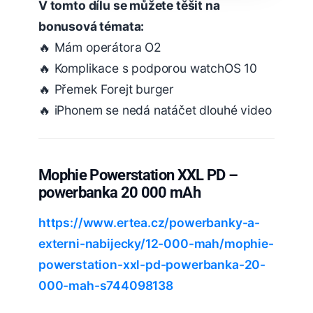
V tomto dílu se můžete těšit na
bonusová témata:
🔥 Mám operátora O2
🔥 Komplikace s podporou watchOS 10
🔥 Přemek Forejt burger
🔥 iPhonem se nedá natáčet dlouhé video
Mophie Powerstation XXL PD –
powerbanka 20 000 mAh
https://www.ertea.cz/powerbanky-a-
externi-nabijecky/12-000-mah/mophie-
powerstation-xxl-pd-powerbanka-20-
000-mah-s744098138