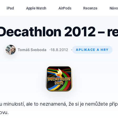
iPad
Apple Watch
AirPods
Recenze
Návo
 Decathlon 2012 – r
Tomáš Svoboda
18.8.2012
APLIKACE A HRY
ou minulostí, ale to neznamená, že si je nemůžete p
ovu.