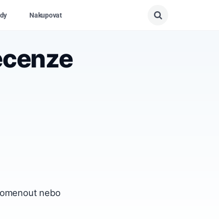
dy
Nakupovat
ecenze
řipomenout nebo