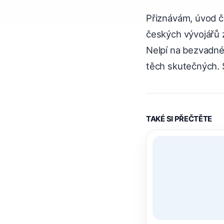
Přiznávám, úvod čl
českých vývojářů 
Nelpí na bezvadné 
těch skutečných. S
TAKÉ SI PŘEČTĚTE