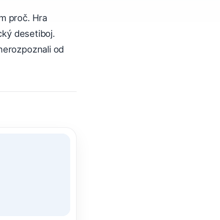
ím proč. Hra
cký desetiboj.
 nerozpoznali od