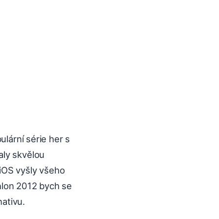
ulární série her s
aly skvělou
o iOS vyšly všeho
hlon 2012 bych se
nativu.