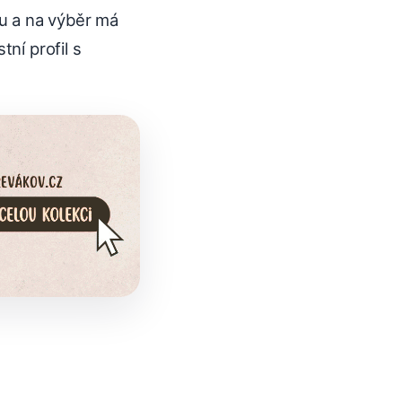
u a na výběr má
ní profil s