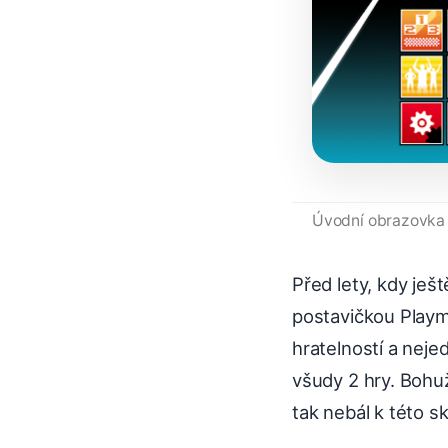
Úvodní obrazovka
Před lety, kdy ješ
postavičkou Playm
hratelností a nejed
všudy 2 hry. Bohu
tak nebál k této sk