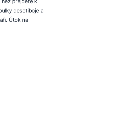
, než přejdete k
bulky desetiboje a
aři. Útok na