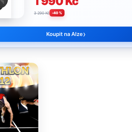
1 990 Kč
3 290 Kč
-40 %
›
Koupit na Alze