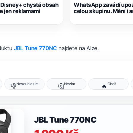
? Disney+ chystá obsah
WhatsApp zavádí upoz
te jen reklamami
celou skupinu. Mění i 
oduktu
JBL Tune 770NC
najdete na Alze.
Nesouhlasím
Nevím
Chci!
👎
🤔
🔥
JBL Tune 770NC