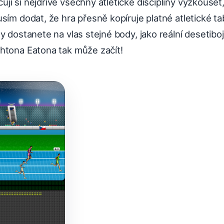
i si nejdříve všechny atletické disciplíny vyzkoušet
sím dodat, že hra přesně kopíruje platné atletické ta
y dostanete na vlas stejné body, jako reální desetiboj
htona Eatona tak může začít!