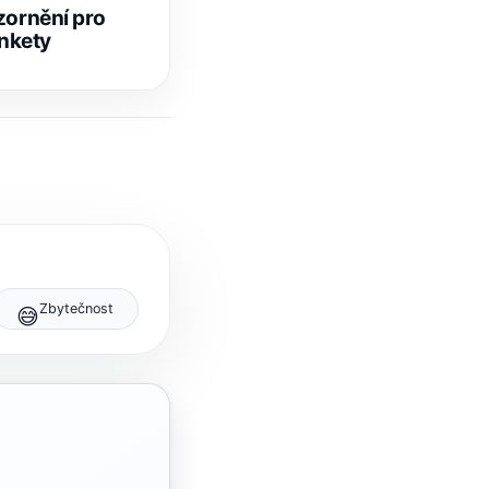
ornění pro
ankety
Zbytečnost
😅