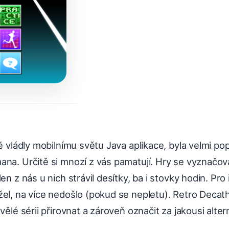
tě vládly mobilnímu světu Java aplikace, byla velmi pop
ana. Určitě si mnozí z vás pamatují. Hry se vyznačov
en z nás u nich strávil desítky, ba i stovky hodin. Pr
žel, na více nedošlo (pokud se nepletu). Retro Decat
vělé sérii přirovnat a zároveň označit za jakousi alter