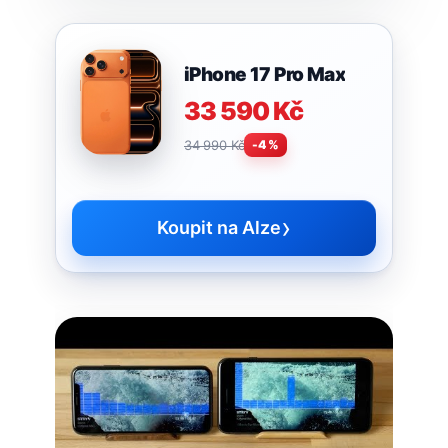
iPhone 17 Pro Max
33 590 Kč
34 990 Kč
-4 %
›
Koupit na Alze