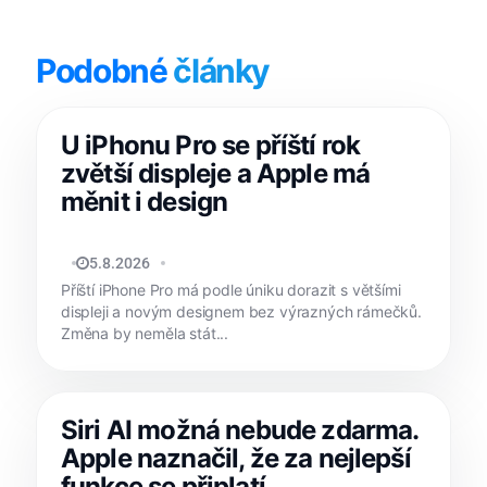
Podobné
články
U iPhonu Pro se příští rok
zvětší displeje a Apple má
měnit i design
JAN HOLEŠ
5.8.2026
Příští iPhone Pro má podle úniku dorazit s většími
displeji a novým designem bez výrazných rámečků.
Změna by neměla stát...
Siri AI možná nebude zdarma.
Apple naznačil, že za nejlepší
funkce se připlatí