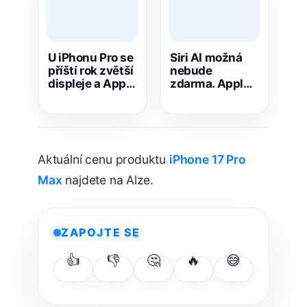
U iPhonu Pro se
Siri AI možná
příští rok zvětší
nebude
displeje a Apple
zdarma. Apple
má měnit i
naznačil, že za
design
nejlepší funkce
se připlatí
Aktuální cenu produktu
iPhone 17 Pro
Max
najdete na Alze.
ZAPOJTE SE
👍
👎
🤔
🔥
😅