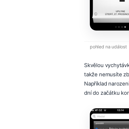
pohled na událost
Skvělou vychytávk
takže nemusíte zb
Například narozen
dní do začátku kon