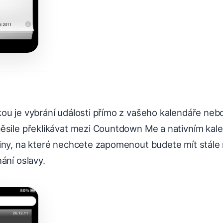
ou je vybrání události přímo z vašeho kalendáře nebo
ěsile překlikávat mezi Countdown Me a nativním kal
iny, na které nechcete zapomenout budete mít stále
ání oslavy.