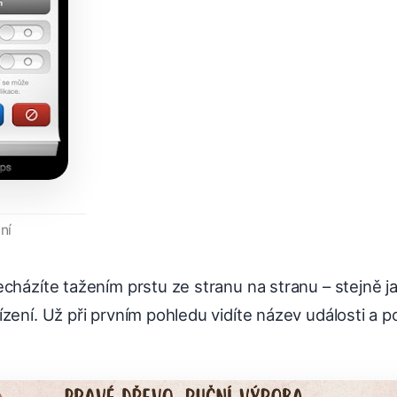
ní
echázíte tažením prstu ze stranu na stranu – stejně
zení. Už při prvním pohledu vidíte název události a p