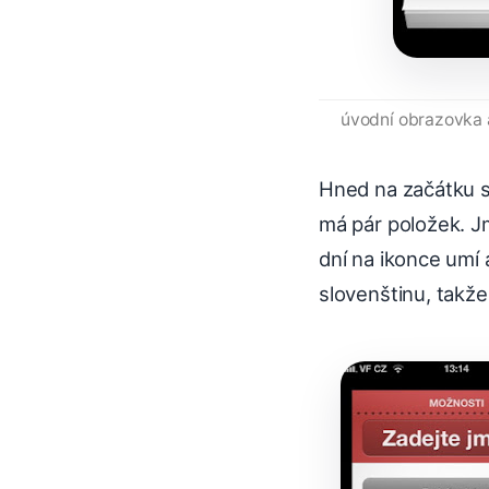
úvodní obrazovka
Hned na začátku se
má pár položek. J
dní na ikonce umí 
slovenštinu, takž