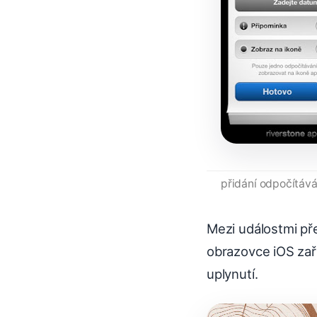
přidání odpočítává
Mezi událostmi př
obrazovce iOS zaří
uplynutí.