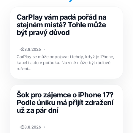
CarPlay vám padá pořád na
stejném místě? Tohle může
být pravý důvod
MATYÁŠ KOZÁK
8.8.2026
CarPlay se může odpojovat i tehdy, když je iPhone,
kabel i auto v pořádku. Na vině může být rádiové
rušení...
Šok pro zájemce o iPhone 17?
Podle úniku má přijít zdražení
už za pár dní
MATYÁŠ KOZÁK
8.8.2026