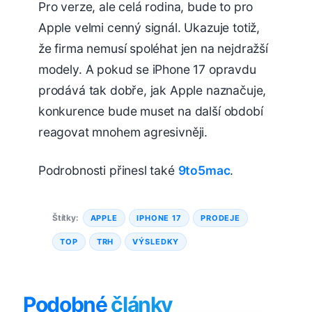
Pro verze, ale celá rodina, bude to pro
Apple velmi cenný signál. Ukazuje totiž,
že firma nemusí spoléhat jen na nejdražší
modely. A pokud se iPhone 17 opravdu
prodává tak dobře, jak Apple naznačuje,
konkurence bude muset na další období
reagovat mnohem agresivněji.
Podrobnosti přinesl také
9to5mac
.
Štítky:
APPLE
IPHONE 17
PRODEJE
TOP
TRH
VÝSLEDKY
Podobné
články