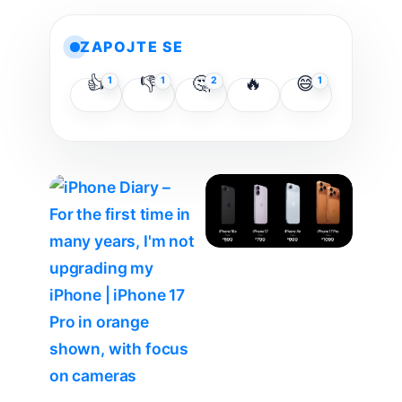
ZAPOJTE SE
👍
👎
🤔
🔥
😅
1
1
2
1