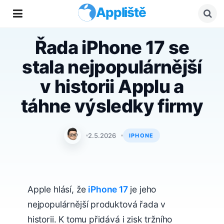
Appliště
Řada iPhone 17 se
stala nejpopulárnější
v historii Applu a
táhne výsledky firmy
Jan Holeš
2.5.2026
IPHONE
Apple hlásí, že
iPhone 17
je jeho
nejpopulárnější produktová řada v
historii. K tomu přidává i zisk tržního