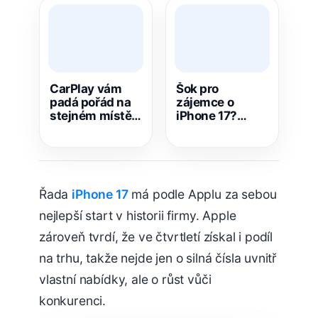
CarPlay vám
Šok pro
padá pořád na
zájemce o
stejném místě?
iPhone 17?
Tohle může být
Podle úniku má
pravý důvod
přijít zdražení
už za pár dní
Řada
iPhone 17
má podle Applu za sebou
nejlepší start v historii firmy. Apple
zároveň tvrdí, že ve čtvrtletí získal i podíl
na trhu, takže nejde jen o silná čísla uvnitř
vlastní nabídky, ale o růst vůči
konkurenci.