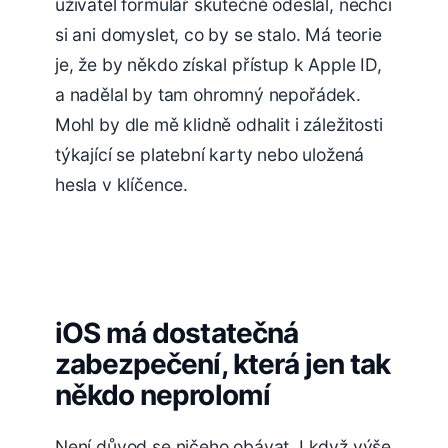
uživatel formulář skutečně odeslal, nechci
si ani domyslet, co by se stalo. Má teorie
je, že by někdo získal přístup k Apple ID,
a nadělal by tam ohromný nepořádek.
Mohl by dle mě klidně odhalit i záležitosti
týkající se platební karty nebo uložená
hesla v klíčence.
iOS má dostatečná
zabezpečení, která jen tak
někdo neprolomí
Není důvod se ničeho obávat. I když výše