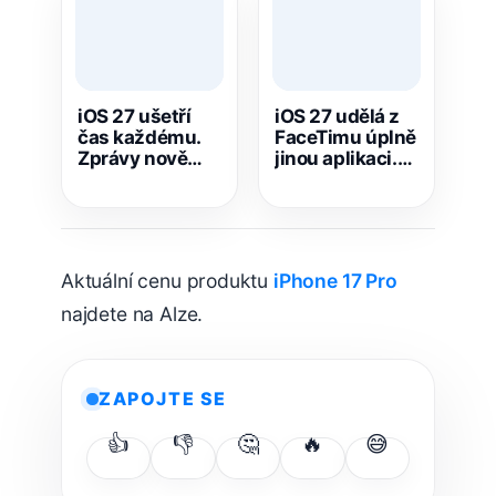
iOS 27 ušetří
iOS 27 udělá z
čas každému.
FaceTimu úplně
Zprávy nově
jinou aplikaci.
jedním
iPhone zapne
klepnutím
obě kamery
vytvoří
najednou
připomínku i
poznámku
Aktuální cenu produktu
iPhone 17 Pro
najdete na Alze.
ZAPOJTE SE
👍
👎
🤔
🔥
😅