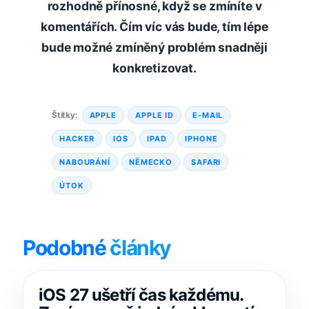
rozhodně přínosné, když se zmíníte v
komentářích. Čím víc vás bude, tím lépe
bude možné zmíněný problém snadněji
konkretizovat.
Štítky:
APPLE
APPLE ID
E-MAIL
HACKER
IOS
IPAD
IPHONE
NABOURÁNÍ
NĚMECKO
SAFARI
ÚTOK
Podobné
články
iOS 27 ušetří čas každému.