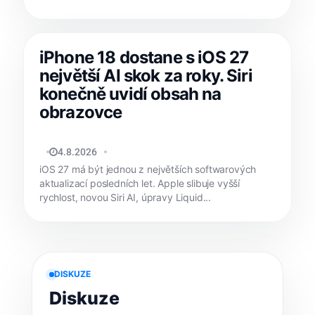
iPhone 18 dostane s iOS 27
největší AI skok za roky. Siri
konečně uvidí obsah na
obrazovce
JAN HOLEŠ
4.8.2026
iOS 27 má být jednou z největších softwarových
aktualizací posledních let. Apple slibuje vyšší
rychlost, novou Siri AI, úpravy Liquid...
DISKUZE
Diskuze