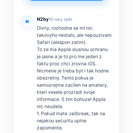
N2by
10 roky zpět
N
Divny, rozhodne se mi nic
takovyho nestalo, ale nepouzivam
Safari (alespon zatim).
To ze ma Apple slusnou ochranu
je jasne a je to pro me jeden z
faktu proc chci zrovna iOS.
Nicmene je treba byt i tak hodne
obezretny. Tento pokus je
samozrejme zacilen na amatery,
kteri vesele prozradi svoje
informace. S tim bohuzel Apple
nic neudela.
1. Pokud mate Jailbreak, tak na
nejakou securitu uplne
zapomente.