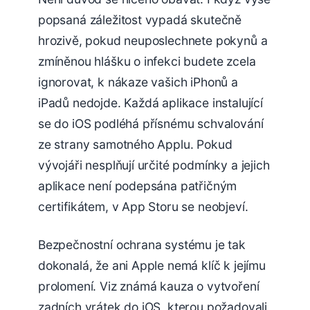
popsaná záležitost vypadá skutečně
hrozivě, pokud neuposlechnete pokynů a
zmíněnou hlášku o infekci budete zcela
ignorovat, k nákaze vašich iPhonů a
iPadů nedojde. Každá aplikace instalující
se do iOS podléhá přísnému schvalování
ze strany samotného Applu. Pokud
vývojáři nesplňují určité podmínky a jejich
aplikace není podepsána patřičným
certifikátem, v App Storu se neobjeví.
Bezpečnostní ochrana systému je tak
dokonalá, že ani Apple nemá klíč k jejímu
prolomení. Viz známá kauza o vytvoření
zadních vrátek do iOS, kterou požadovali