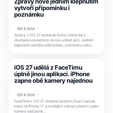
Zprávy nově jedním klepnutím
vytvoří připomínku i
poznámku
MATYÁŠ KOZÁK
5.8.2026
Zprávy v iOS 27 dostávají funkci, která má z
obyčejné konverzace rovnou udělat akci. Jedním
klepnutím nabídne připomínku, poznámku nebo...
iOS 27 udělá z FaceTimu
úplně jinou aplikaci. iPhone
zapne obě kamery najednou
MATYÁŠ KOZÁK
5.8.2026
FaceTime v iOS 27 dostane podporu Dual Capture,
která na iPhonu 17 a novějších zobrazí přední i zadní
kameru současně....