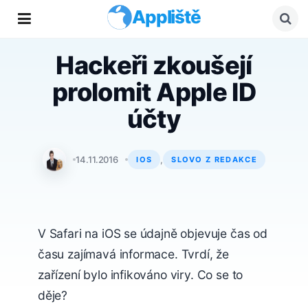
Appliště
Hackeři zkoušejí
prolomit Apple ID
účty
Karel Giebisch
14.11.2016
,
IOS
SLOVO Z REDAKCE
V Safari na iOS se údajně objevuje čas od
času zajímavá informace. Tvrdí, že
zařízení bylo infikováno viry. Co se to
děje?