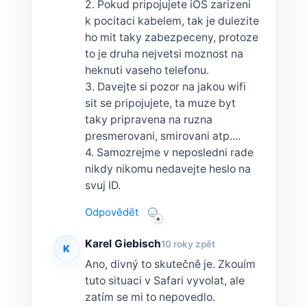
2. Pokud pripojujete iOS zarizeni
k pocitaci kabelem, tak je dulezite
ho mit taky zabezpeceny, protoze
to je druha nejvetsi moznost na
heknuti vaseho telefonu.
3. Davejte si pozor na jakou wifi
sit se pripojujete, ta muze byt
taky pripravena na ruzna
presmerovani, smirovani atp....
4. Samozrejme v neposledni rade
nikdy nikomu nedavejte heslo na
svuj ID.
Odpovědět
·
Karel Giebisch
10 roky zpět
K
Ano, divný to skutečně je. Zkouím
tuto situaci v Safari vyvolat, ale
zatím se mi to nepovedlo.