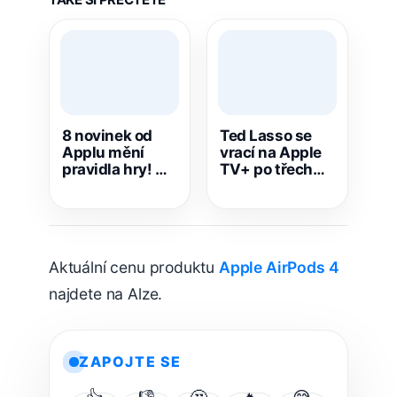
8 novinek od
Ted Lasso se
Applu mění
vrací na Apple
pravidla hry! Co
TV+ po třech
všechno
letech,
uvidíme na
premiérový díl
podzim?
čtvrté řady je
online
Aktuální cenu produktu
Apple AirPods 4
najdete na Alze.
ZAPOJTE SE