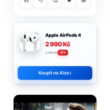
👍
👎
🤔
🔥
😅
Apple AirPods 4
2 990 Kč
3 190 Kč
-6 %
›
Koupit na Alze