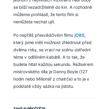
se blíží nezadržitelně do kin. A rozhodně
můžeme prohlásit, že tento film si
nemůžete nechat ujít.
Po nepříliš přesvědčivém filmu
jOBS
,
který jsme měli možnost zhlédnout před
dvěma roky, se vrací na scénu ústřední
téma v odlišném kabátě. A to tak, že
budete hltat každou sekundu. Režisérem
mistrovského díla je Danny Boyle (127
hodin nebo Milionář z chatrče) a to je v
podstatě vždy sázka na jistotu.
TAKÉ SI PŘEČTĚTE