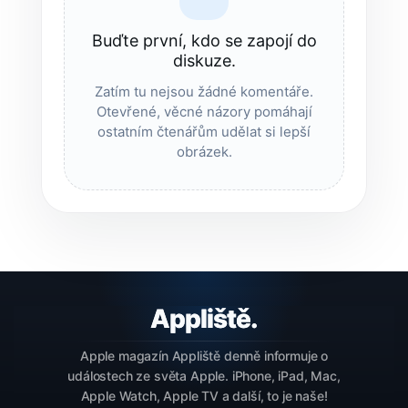
Buďte první, kdo se zapojí do
diskuze.
Zatím tu nejsou žádné komentáře.
Otevřené, věcné názory pomáhají
ostatním čtenářům udělat si lepší
obrázek.
Apple magazín Appliště denně informuje o
událostech ze světa Apple. iPhone, iPad, Mac,
Apple Watch, Apple TV a další, to je naše!