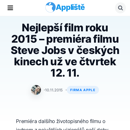
Appliště
Nejlepší film roku
2015 – premiéra filmu
Steve Jobs v českých
kinech už ve čtvrtek
12. 11.
Tomáš Svoboda
10.11.2015
FIRMA APPLE
Premiéra dalšího životopisného filmu o
jednom z největších vizionářů naší doby