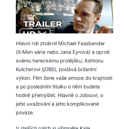
Hlavní roli ztvárnil Michael Fassbender
(X-Men série nebo Jana Eyrová) a oproti
svému hereckému protějšku, Ashtonu
Kutcherovi (jOBS), podává brilantní
výkon. Film žene vaše emoce do krajností
a po posledním titulku o něm budete
hodně přemýšlet. Hlavně o Jobsovi, o
jeho uvažování a jeho komplikované
povaze.
V dalších rolích si všimněte Kate