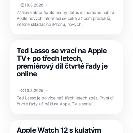
JAN HOLEŠ
10.8.2026
Zářijová akce Applu má být letos mimořádně nabitá.
Podle nových informací se čeká až osm produktů,
včetně skládacího iPhonu, nových...
Ted Lasso se vrací na Apple
TV+ po třech letech,
premiérový díl čtvrté řady je
online
MATYÁŠ KOZÁK
10.8.2026
Ted Lasso je po více než třech letech zpět. První díl
čtvrté řady už běží na Apple TV a seriál...
Apple Watch 12 s kulatým