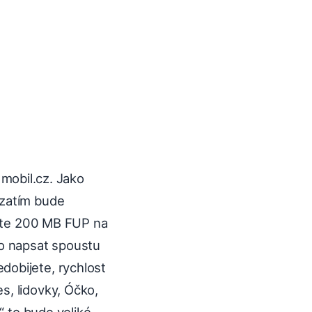
 mobil.cz. Jako
ozatím bude
skáte 200 MB FUP na
to napsat spoustu
dobijete, rychlost
s, lidovky, Óčko,
“ to bude veliké