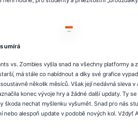
es umírá
ants vs. Zombies vyšla snad na všechny platformy a z
 starší, má stále co nabídnout a díky své grafice vypa
l“ soustavně několik měsíců. Však její nedávná sleva 
ačila konec vývoje hry a žádné další updaty. Ty se ne
a by škoda nechat myšlenku vyšumět. Snad pro nás s
í nebo alespoň update v podobě nových kol. Vždyť A