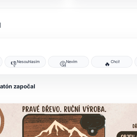
]
Nesouhlasím
Nevím
Chci!
👎
🤔
🔥
atón započal