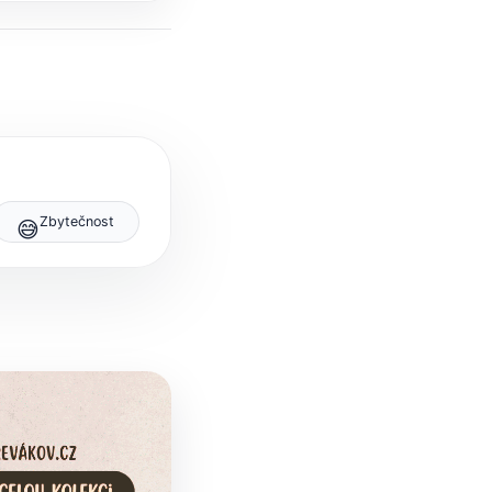
Zbytečnost
😅