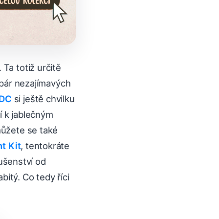
Ta totiž určitě
o pár nezajímavých
DC
si ještě chvilku
í k jablečným
můžete se také
t Kit
, tentokráte
lušenství od
itý. Co tedy říci