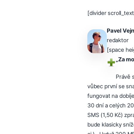
[divider scroll_tex
Pavel Vej
redaktor
[space hei
„Za mob
Právě s
vůbec první se sn
fungovat na dobíje
30 dní a celých 2
SMS (1,50 Kč) zpr
bude klasicky sníž
aj.). I když 200 M