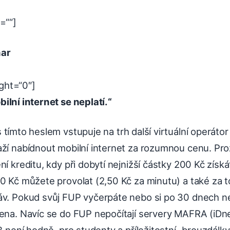
t=““]
nar
ght=“0″]
ilní internet se neplatí.“
 tímto heslem vstupuje na trh další virtuální operátor
aží nabídnout mobilní internet za rozumnou cenu. Pr
ní kreditu, kdy při dobytí nejnižší částky 200 Kč zí
00 Kč můžete provolat (2,50 Kč za minutu) a také za 
áv. Pokud svůj FUP vyčerpáte nebo si po 30 dnech ne
ena. Navíc se do FUP nepočítají servery MAFRA (iDne
B není hodně, pro studenty a příležitostní „brouzdálky