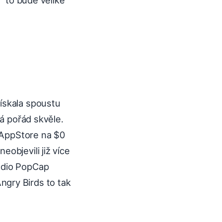
ískala spoustu
dá pořád skvěle.
v AppStore na $0
objevili již více
tudio PopCap
ngry Birds to tak