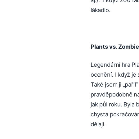
lákadlo.
Plants vs. Zombi
Legendární hra Pl
ocenění. I když je
Také jsem ji „paři
pravděpodobně nazn
jak půl roku. Byl
chystá pokračován
dělají.