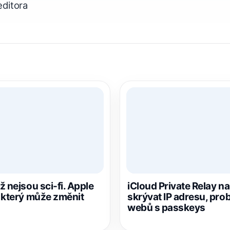
ditora
 nejsou sci-fi. Apple
iCloud Private Relay n
 který může změnit
skrývat IP adresu, pro
webů s passkeys