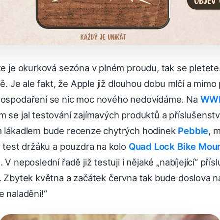
že je okurková sezóna v plném proudu, tak se pletete. 
étě. Je ale fakt, že Apple již dlouhou dobu mlčí a mim
 hospodaření se nic moc nového nedovídáme. Na
WW
 se jal testování zajímavých produktů a příslušenstv
m lákadlem bude recenze chytrých hodinek
Pebble
, 
ý test držáku a pouzdra na kolo
Quad Lock Bike Moun
V neposlední řadě již testuji i nějaké „nabíjející“ přís
. Zbytek května a začátek června tak bude doslova nab
e naladěni!“