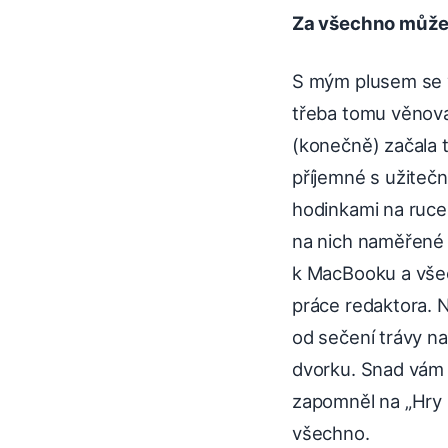
Za všechno může
S mým plusem se v
třeba tomu věnova
(konečně) začala t
příjemné s užiteč
hodinkami na ruce
na nich naměřené 
k MacBooku a všec
práce redaktora. N
od sečení trávy na
dvorku. Snad vám 
zapomněl na „Hry zp
všechno.