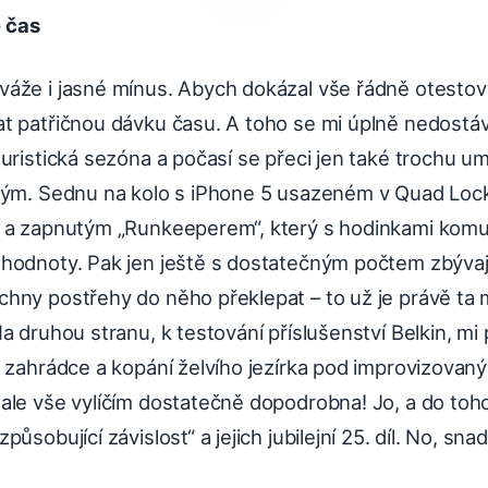
 čas
áže i jasné mínus. Abych dokázal vše řádně otestova
t patřičnou dávku času. A toho se mi úplně nedostá
uristická sezóna a počasí se přeci jen také trochu um
ným. Sednu na kolo s iPhone 5 usazeném v Quad Lock
 a zapnutým „Runkeeperem“, který s hodinkami komu
hodnoty. Pak jen ještě s dostatečným počtem zbývají
hny postřehy do něho překlepat – to už je právě ta
a druhou stranu, k testování příslušenství Belkin, mi 
 zahrádce a kopání želvího jezírka pod improvizovaný
ale vše vylíčím dostatečně dopodrobna! Jo, a do toh
ůsobující závislost“ a jejich jubilejní 25. díl. No, sn