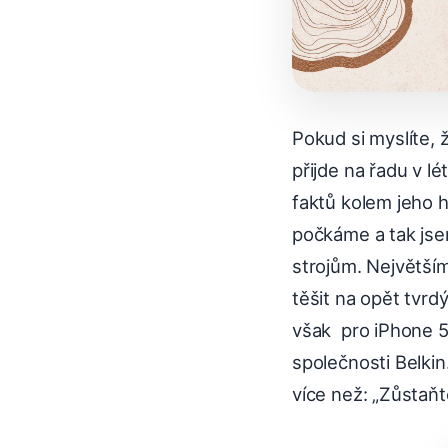
Pokud si myslíte, 
přijde na řadu v l
faktů kolem jeho
počkáme a tak jsem
strojům. Největší
těšit na opět tvrd
však pro iPhone 5. 
společnosti Belkin
více než: „Zůstaňt