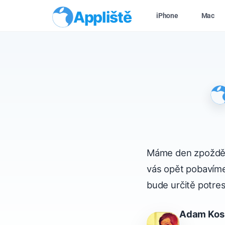
Appliště
iPhone
Mac
Máme den zpoždění
vás opět pobavíme
bude určitě potre
Adam Kos