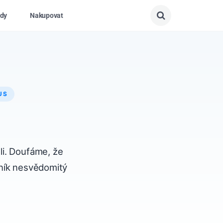
dy
Nakupovat
US
li. Doufáme, že
čník nesvědomitý