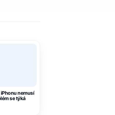
a iPhonu nemusí
blém se týká