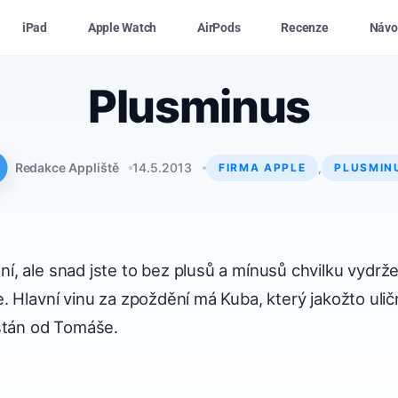
iPad
Apple Watch
AirPods
Recenze
Návo
Plusminus
Redakce Appliště
14.5.2013
,
FIRMA APPLE
PLUSMIN
, ale snad jste to bez plusů a mínusů chvilku vydrže
. Hlavní vinu za zpoždění má Kuba, který jakožto uli
stán od Tomáše.