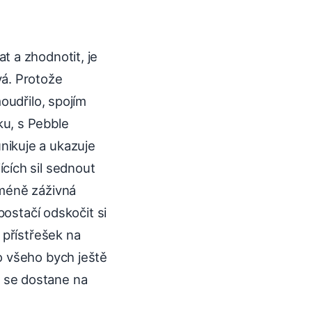
t a zhodnotit, je
vá. Protože
oudřilo, spojím
u, s Pebble
nikuje a ukazuje
cích sil sednout
 méně záživná
postačí odskočit si
 přístřešek na
o všeho bych ještě
ad se dostane na