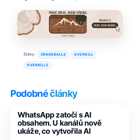
Štítky:
CRANEBALLS
OVERKILL
OVERKILL2
Podobné
články
WhatsApp zatočí s AI
obsahem. U kanálů nově
ukáže, co vytvořila AI