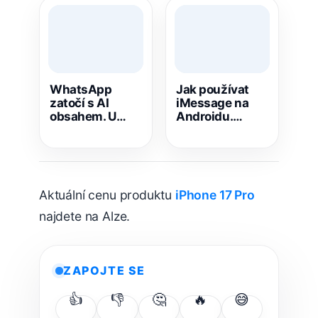
WhatsApp
Jak používat
zatočí s AI
iMessage na
obsahem. U
Androidu.
kanálů nově
Sunbird je zpět
ukáže, co
v Google Play
vytvořila AI
Aktuální cenu produktu
iPhone 17 Pro
najdete na Alze.
ZAPOJTE SE
👍
👎
🤔
🔥
😅