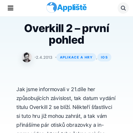
Appliště
Overkill 2 – první
pohled
Adam Kos
2.4.2013
,
APLIKACE A HRY
IOS
Jak jsme informovali v 21.díle her
způsobujících závislost, tak datum vydání
titulu Overkill 2 se blíží. Někteří šťastlivci
si tuto hru již mohou zahrát, a tak vám
přinášíme pár otisků obrazovky a in-