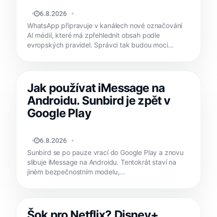
JAN HOLEŠ
6.8.2026
WhatsApp připravuje v kanálech nové označování
AI médií, které má zpřehlednit obsah podle
evropských pravidel. Správci tak budou moci
jasně...
Jak používat iMessage na
Androidu. Sunbird je zpět v
Google Play
MATYÁŠ KOZÁK
6.8.2026
Sunbird se po pauze vrací do Google Play a znovu
slibuje iMessage na Androidu. Tentokrát staví na
jiném bezpečnostním modelu,...
Šok pro Netflix? Disney+