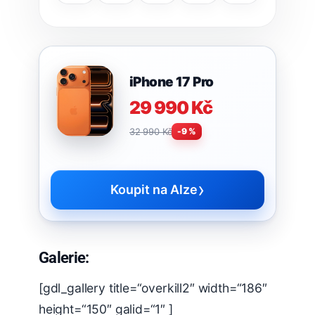
iPhone 17 Pro
29 990 Kč
32 990 Kč
-9 %
›
Koupit na Alze
Galerie:
[gdl_gallery title=“overkill2″ width=“186″
height=“150″ galid=“1″ ]