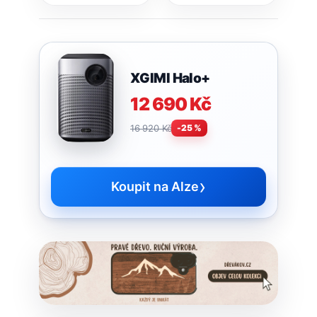
20 000 mAh za
000 Kč. Teď ho
pouhých 539
Alza nabízí se
Kč
slevou 40 %
XGIMI Halo+
12 690 Kč
16 920 Kč
-25 %
›
Koupit na Alze