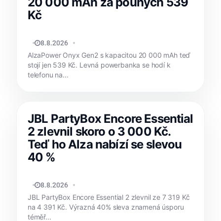
20 000 mAh za pouhých 539
Kč
MATYÁŠ KOZÁK
8.8.2026
AlzaPower Onyx Gen2 s kapacitou 20 000 mAh teď
stojí jen 539 Kč. Levná powerbanka se hodí k
telefonu na...
JBL PartyBox Encore Essential
2 zlevnil skoro o 3 000 Kč.
Teď ho Alza nabízí se slevou
40 %
MATYÁŠ KOZÁK
8.8.2026
JBL PartyBox Encore Essential 2 zlevnil ze 7 319 Kč
na 4 391 Kč. Výrazná 40% sleva znamená úsporu
téměř...