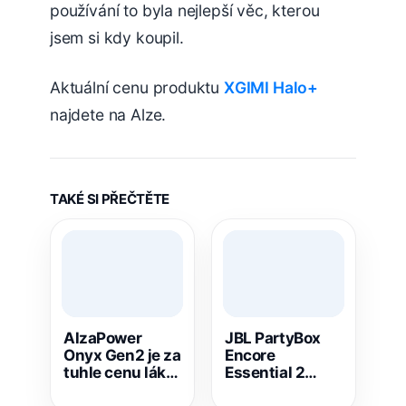
používání to byla nejlepší věc, kterou
jsem si kdy koupil.
Aktuální cenu produktu
XGIMI Halo+
najdete na Alze.
TAKÉ SI PŘEČTĚTE
AlzaPower
JBL PartyBox
Onyx Gen2 je za
Encore
tuhle cenu láká.
Essential 2
Powerbanka s
zlevnil skoro o 3