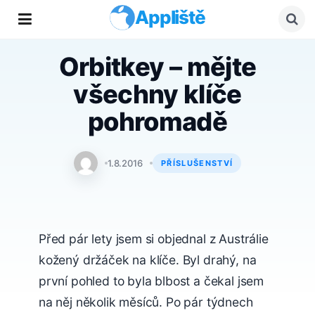
Appliště
Orbitkey – mějte
všechny klíče
pohromadě
iLifeHacking.cz
1.8.2016
PŘÍSLUŠENSTVÍ
Před pár lety jsem si objednal z Austrálie
kožený držáček na klíče. Byl drahý, na
první pohled to byla blbost a čekal jsem
na něj několik měsíců. Po pár týdnech