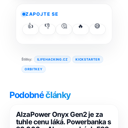
ZAPOJTE SE
👍
👎
🤔
🔥
😅
Štítky:
ILIFEHACKING.CZ
KICKSTARTER
ORBITKEY
Podobné
články
AlzaPower Onyx Gen2 je za
tuhle cenu láká. Powerbanka s