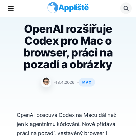
Appliště
OpenAI rozšiřuje
Codex pro Mac o
browser, práci na
pozadí a obrázky
Jan Holeš
18.4.2026
MAC
OpenAI posouvá Codex na Macu dál než
jen k agentnímu kódování. Nově přidává
práci na pozadí, vestavěný browser i