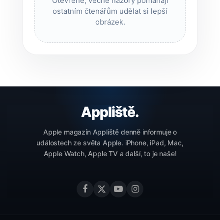
Otevřené, věcné názory pomáhají
ostatním čtenářům udělat si lepší
obrázek.
Apple magazín Appliště denně informuje o
událostech ze světa Apple. iPhone, iPad, Mac,
Apple Watch, Apple TV a další, to je naše!