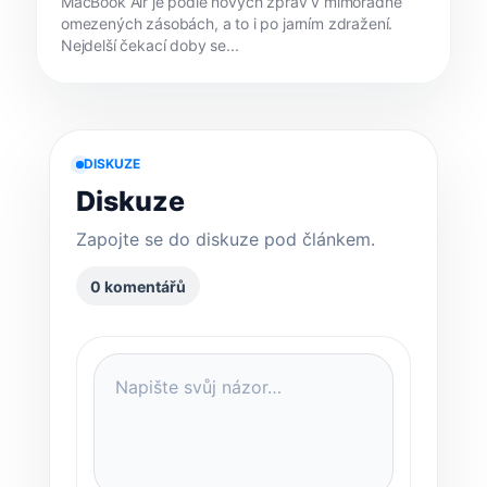
MacBook Air je podle nových zpráv v mimořádně
omezených zásobách, a to i po jarním zdražení.
Nejdelší čekací doby se...
DISKUZE
Diskuze
Zapojte se do diskuze pod článkem.
0 komentářů