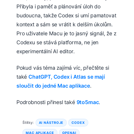
Přibyla i paměť a plánování úloh do
budoucna, takže Codex si umí pamatovat
kontext a sám se vrátit k delším úkolům.
Pro uživatele Macu je to jasný signál, že z
Codexu se stává platforma, ne jen
experimentální AI editor.
Pokud vás téma zajímá víc, přečtěte si
také
ChatGPT, Codex i Atlas se mají
sloučit do jedné Mac aplikace
.
Podrobnosti přinesl také
9to5mac
.
Štítky:
AI NÁSTROJE
CODEX
MAC APLIKACE
OPENAI