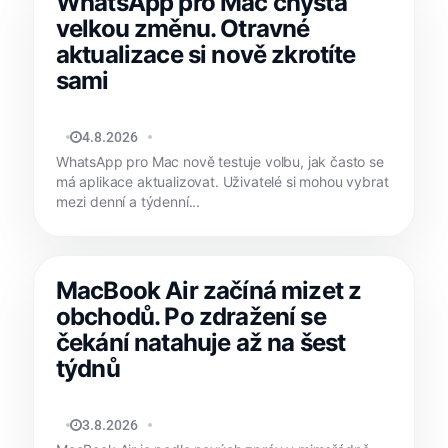
WhatsApp pro Mac chystá
velkou změnu. Otravné
aktualizace si nově zkrotíte
sami
JAN HOLEŠ
4.8.2026
WhatsApp pro Mac nově testuje volbu, jak často se
má aplikace aktualizovat. Uživatelé si mohou vybrat
mezi denní a týdenní...
MacBook Air začíná mizet z
obchodů. Po zdražení se
čekání natahuje až na šest
týdnů
MATYÁŠ KOZÁK
3.8.2026