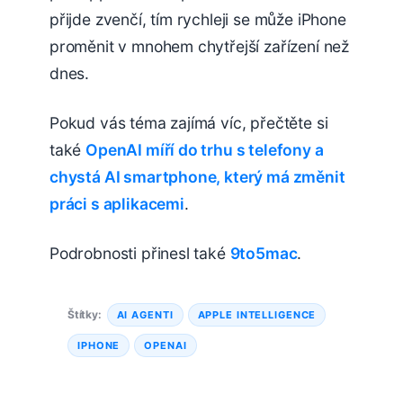
přijde zvenčí, tím rychleji se může iPhone
proměnit v mnohem chytřejší zařízení než
dnes.
Pokud vás téma zajímá víc, přečtěte si
také
OpenAI míří do trhu s telefony a
chystá AI smartphone, který má změnit
práci s aplikacemi
.
Podrobnosti přinesl také
9to5mac
.
Štítky:
AI AGENTI
APPLE INTELLIGENCE
IPHONE
OPENAI