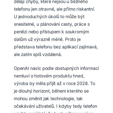
dělají chyby, které nejsou u běžného
telefonu jen otravné, ale přímo riskantní.
U jednoduchých úkolů to může být
snesitelné, u plánování cesty, práce s
penězi nebo přístupem k soukromým
datům už výrazně méně. Proto je
představa telefonu bez aplikací zajímavá,
ale zatím spíš vzdálená.
OpenAI navíc podle dostupných informací
nemluví o hotovém produktu hned,
výroba by měla přijít až v roce 2028. To
je dlouhý horizont, během kterého se
mohou změnit jak technologie, tak
očekávání uživatelů. I kdyby tedy telefon