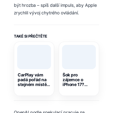
být hrozba – spíš další impuls, aby Apple
zrychlil vývoj chytrého ovládání.
TAKÉ SI PŘEČTĚTE
CarPlay vám
Šok pro
padá pořád na
zájemce o
stejném místě?
iPhone 17?
Tohle může být
Podle úniku má
pravý důvod
přijít zdražení
už za pár dní
OpenAI podle spekulací pracuje na