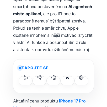
smartphonu postaveném na
AI agentech
místo aplikací
, ale pro iPhone to
paradoxně nemusí být špatná zpráva.
Pokud se tenhle směr chytí, Apple
dostane mnohem silnější motivaci zrychlit
vlastní AI funkce a posunout Siri z role
asistenta k opravdu užitečnému nástroji.
ZAPOJTE SE
👍
👎
🤔
🔥
😅
Aktuální cenu produktu
iPhone 17 Pro