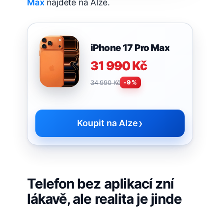
Max
najdete na Alze.
iPhone 17 Pro Max
31 990 Kč
34 990 Kč
-9 %
›
Koupit na Alze
Telefon bez aplikací zní
lákavě, ale realita je jinde