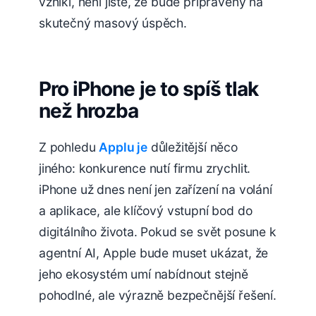
vznikl, není jisté, že bude připravený na
skutečný masový úspěch.
Pro iPhone je to spíš tlak
než hrozba
Z pohledu
Applu je
důležitější něco
jiného: konkurence nutí firmu zrychlit.
iPhone už dnes není jen zařízení na volání
a aplikace, ale klíčový vstupní bod do
digitálního života. Pokud se svět posune k
agentní AI, Apple bude muset ukázat, že
jeho ekosystém umí nabídnout stejně
pohodlné, ale výrazně bezpečnější řešení.