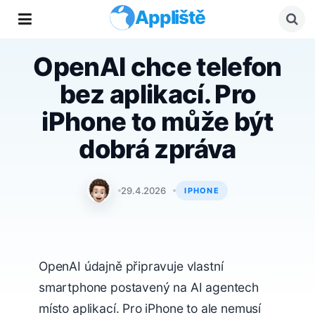
Appliště
OpenAI chce telefon
bez aplikací. Pro
iPhone to může být
dobrá zpráva
Matyáš Kozák
29.4.2026
IPHONE
OpenAI údajně připravuje vlastní
smartphone postavený na AI agentech
místo aplikací. Pro iPhone to ale nemusí