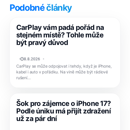
Podobné
články
CarPlay vám padá pořád na
stejném místě? Tohle může
být pravý důvod
MATYÁŠ KOZÁK
8.8.2026
CarPlay se může odpojovat i tehdy, když je iPhone,
kabel i auto v pořádku. Na vině může být rádiové
rušení...
Šok pro zájemce o iPhone 17?
Podle úniku má přijít zdražení
už za pár dní