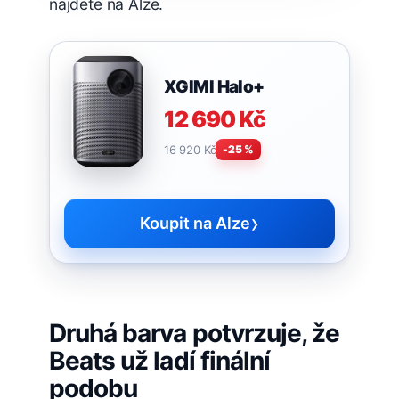
najdete na Alze.
XGIMI Halo+
12 690 Kč
16 920 Kč
-25 %
›
Koupit na Alze
Druhá barva potvrzuje, že
Beats už ladí finální
podobu