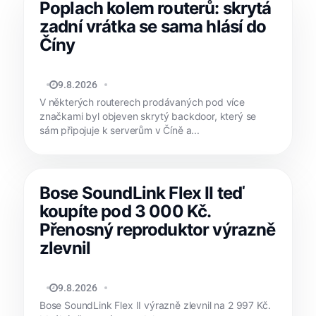
Poplach kolem routerů: skrytá
zadní vrátka se sama hlásí do
Číny
JAN HOLEŠ
9.8.2026
V některých routerech prodávaných pod více
značkami byl objeven skrytý backdoor, který se
sám připojuje k serverům v Číně a...
Bose SoundLink Flex II teď
koupíte pod 3 000 Kč.
Přenosný reproduktor výrazně
zlevnil
MATYÁŠ KOZÁK
9.8.2026
Bose SoundLink Flex II výrazně zlevnil na 2 997 Kč.