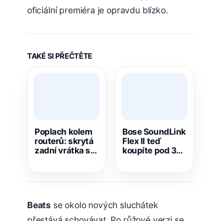
oficiální premiéra je opravdu blízko.
TAKÉ SI PŘEČTĚTE
Poplach kolem
Bose SoundLink
routerů: skrytá
Flex II teď
zadní vrátka se
koupíte pod 3
sama hlásí do
000 Kč.
Číny
Přenosný
reproduktor
výrazně zlevnil
Beats
se okolo nových sluchátek
přestává schovávat. Po růžové verzi se