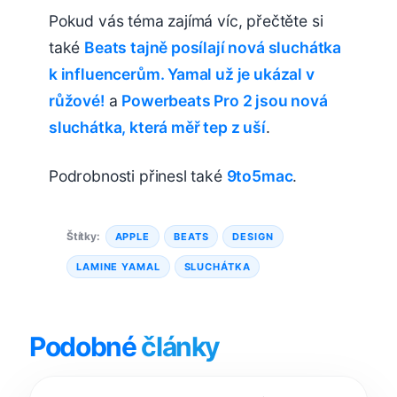
Pokud vás téma zajímá víc, přečtěte si
také
Beats tajně posílají nová sluchátka
k influencerům. Yamal už je ukázal v
růžové!
a
Powerbeats Pro 2 jsou nová
sluchátka, která měř tep z uší
.
Podrobnosti přinesl také
9to5mac
.
Štítky:
APPLE
BEATS
DESIGN
LAMINE YAMAL
SLUCHÁTKA
Podobné
články