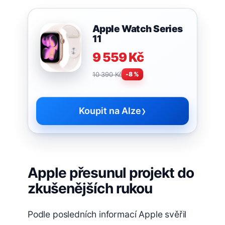
Apple Watch Series
11
9 559 Kč
10 390 Kč
-8 %
›
Koupit na Alze
Apple přesunul projekt do
zkušenějších rukou
Podle posledních informací Apple svěřil