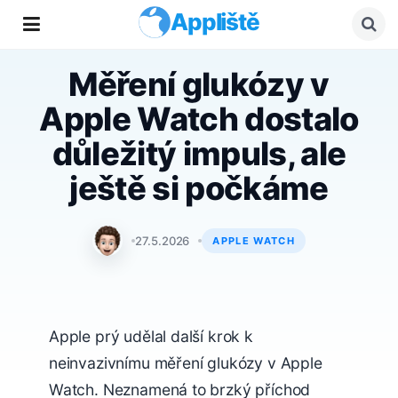
Appliště
Měření glukózy v
Apple Watch dostalo
důležitý impuls, ale
ještě si počkáme
Matyáš Kozák
27.5.2026
APPLE WATCH
Apple prý udělal další krok k
neinvazivnímu měření glukózy v Apple
Watch. Neznamená to brzký příchod