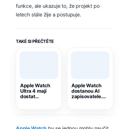
funkce, ale ukazuje to, že projekt po
letech stále žije a postupuje.
TAKÉ SI PŘEČTĚTE
Apple Watch
Apple Watch
Ultra 4 mají
dostanou AI
dostat
zapisovatele.
výkonnější čip,
Celou schůzku
nové senzory a
přepíšou po
delší výdrž
jediném
klepnutí
Apple Watch
by se jednou mohly naučit