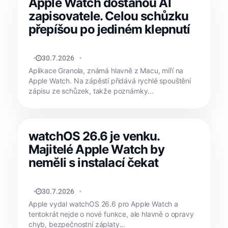
Apple Watch dostanou AI
zapisovatele. Celou schůzku
přepíšou po jediném klepnutí
MATYÁŠ KOZÁK
30.7.2026
Aplikace Granola, známá hlavně z Macu, míří na
Apple Watch. Na zápěstí přidává rychlé spouštění
zápisu ze schůzek, takže poznámky...
watchOS 26.6 je venku.
Majitelé Apple Watch by
neměli s instalací čekat
MATYÁŠ KOZÁK
30.7.2026
Apple vydal watchOS 26.6 pro Apple Watch a
tentokrát nejde o nové funkce, ale hlavně o opravy
chyb, bezpečnostní záplaty...