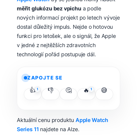
měřit glukózu bez vpichu
a podle
nových informací projekt po letech vývoje
dostal důležitý impuls. Nejde o hotovou
funkci pro letošek, ale o signál, že Apple
v jedné z nejtěžších zdravotních
technologií pořád postupuje dál.
ZAPOJTE SE
👍
👎
🤔
🔥
😅
1
1
Aktuální cenu produktu
Apple Watch
Series 11
najdete na Alze.