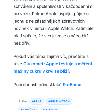
schválení a spolehlivosti v každodenním
provozu. Pokud Apple uspěje, půjde o
jednu z nejzásadnějších zdravotních
novinek v historii Apple Watch. Zatím ale
platí spíš to, že sen je zase o něco blíž
než dřív.
Pokud vás téma zajímá víc, přečtěte si
také
Glukometr Apple testuje a měření
hladiny cukru v krvi se blíží
.
Podrobnosti přinesl také
9to5mac
.
Štítky:
APPLE
APPLE WATCH
GLUKÓZA
WATCHOS