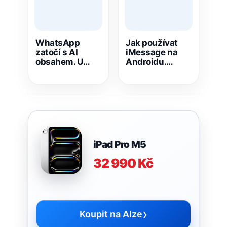
WhatsApp
Jak používat
zatočí s AI
iMessage na
obsahem. U
Androidu.
kanálů nově
Sunbird je zpět
ukáže, co
v Google Play
vytvořila AI
iPad Pro M5
32 990 Kč
›
Koupit na Alze