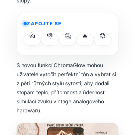
stopy.
ZAPOJTE SE
👍
👎
🤔
🔥
😅
S novou funkcí ChromaGlow mohou
uživatelé vytočit perfektní tón a vybrat si
z pěti různých stylů sytosti, aby dodali
stopám teplo, přítomnost a údernost
simulací zvuku vintage analogového
hardwaru.