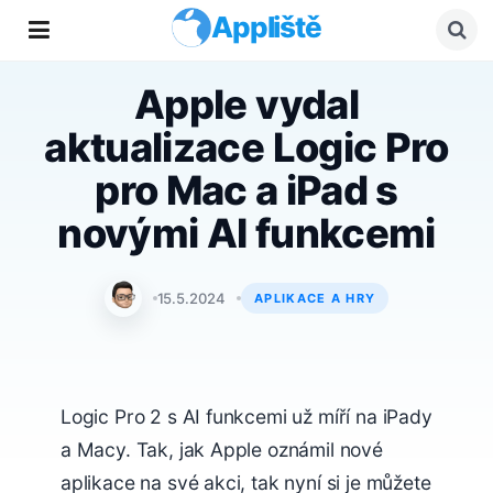
Appliště
Apple vydal
aktualizace Logic Pro
pro Mac a iPad s
novými AI funkcemi
Jan Holeš
15.5.2024
APLIKACE A HRY
Logic Pro 2 s AI funkcemi už míří na iPady
a Macy. Tak, jak Apple oznámil nové
aplikace na své akci, tak nyní si je můžete