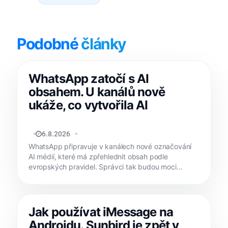
Podobné
články
WhatsApp zatočí s AI
obsahem. U kanálů nově
ukáže, co vytvořila AI
JAN HOLEŠ
6.8.2026
WhatsApp připravuje v kanálech nové označování
AI médií, které má zpřehlednit obsah podle
evropských pravidel. Správci tak budou moci
jasně...
Jak používat iMessage na
Androidu. Sunbird je zpět v