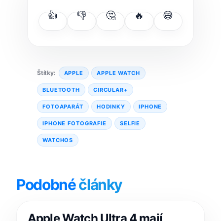
👍
👎
🤔
🔥
😅
Štítky:
APPLE
APPLE WATCH
BLUETOOTH
CIRCULAR+
FOTOAPARÁT
HODINKY
IPHONE
IPHONE FOTOGRAFIE
SELFIE
WATCHOS
Podobné
články
Apple Watch Ultra 4 mají