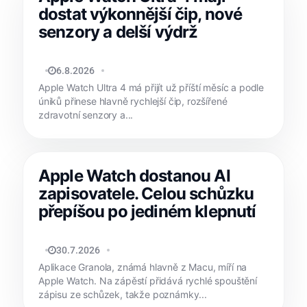
dostat výkonnější čip, nové
senzory a delší výdrž
JAN HOLEŠ
6.8.2026
Apple Watch Ultra 4 má přijít už příští měsíc a podle
úniků přinese hlavně rychlejší čip, rozšířené
zdravotní senzory a...
Apple Watch dostanou AI
zapisovatele. Celou schůzku
přepíšou po jediném klepnutí
MATYÁŠ KOZÁK
30.7.2026
Aplikace Granola, známá hlavně z Macu, míří na
Apple Watch. Na zápěstí přidává rychlé spouštění
zápisu ze schůzek, takže poznámky...