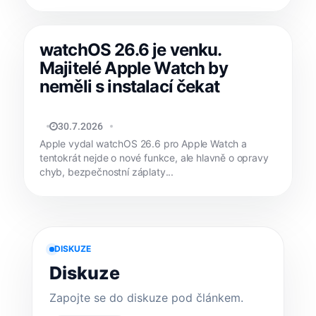
watchOS 26.6 je venku.
Majitelé Apple Watch by
neměli s instalací čekat
MATYÁŠ KOZÁK
30.7.2026
Apple vydal watchOS 26.6 pro Apple Watch a
tentokrát nejde o nové funkce, ale hlavně o opravy
chyb, bezpečnostní záplaty...
DISKUZE
Diskuze
Zapojte se do diskuze pod článkem.