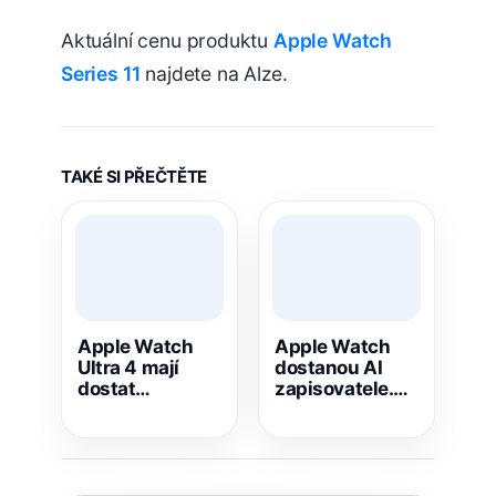
Aktuální cenu produktu
Apple Watch
Series 11
najdete na Alze.
TAKÉ SI PŘEČTĚTE
Apple Watch
Apple Watch
Ultra 4 mají
dostanou AI
dostat
zapisovatele.
výkonnější čip,
Celou schůzku
nové senzory a
přepíšou po
delší výdrž
jediném
klepnutí