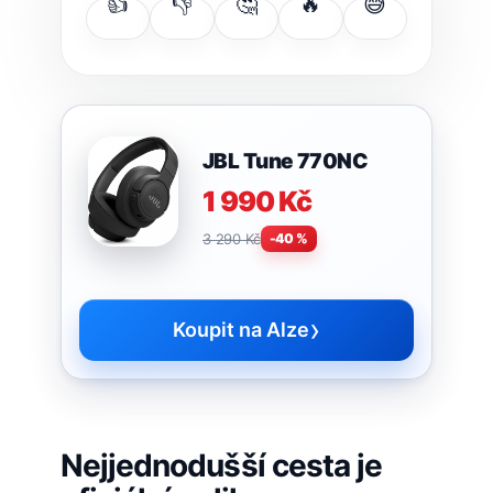
👍
👎
🤔
🔥
😅
JBL Tune 770NC
1 990 Kč
3 290 Kč
-40 %
›
Koupit na Alze
Nejjednodušší cesta je