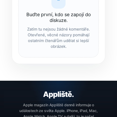
“
Buďte první, kdo se zapojí do
diskuze.
Zatím tu nejsou žádné komentáře.
Otevřené, věcné názory pomáhají
ostatním čtenářům udělat si lepší
obrázek.
Apple magazín Appliště denně informuje o
událostech ze světa Apple. iPhone, iPad, Mac,
Apple Watch, Apple TV a další, to je naše!