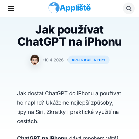
Appliště
Jak používat
ChatGPT na iPhonu
Matyáš Kozák
10.4.2026
APLIKACE A HRY
Jak dostat ChatGPT do iPhonu a používat
ho naplno? Ukážeme nejlepší způsoby,
tipy na Siri, Zkratky i praktické využití na
cestách.
ChatGPT na iPhonu
dává mnohem větší