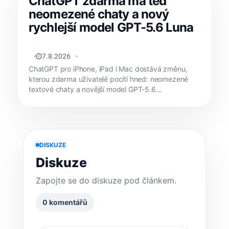
ChatGPT zdarma má teď
neomezené chaty a nový
rychlejší model GPT-5.6 Luna
JAN HOLEŠ
7.8.2026
ChatGPT pro iPhone, iPad i Mac dostává změnu,
kterou zdarma uživatelé pocítí hned: neomezené
textové chaty a novější model GPT-5.6...
DISKUZE
Diskuze
Zapojte se do diskuze pod článkem.
0 komentářů