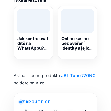
TAKÉ SI PŘEČTĚTE
Jak kontrolovat
Online kasino
dítě na
bez ověření
WhatsAppu?
identity a jejich
Rodiče teď
výhody
dostávají nové
možnosti!
Aktuální cenu produktu
JBL Tune 770NC
najdete na Alze.
ZAPOJTE SE